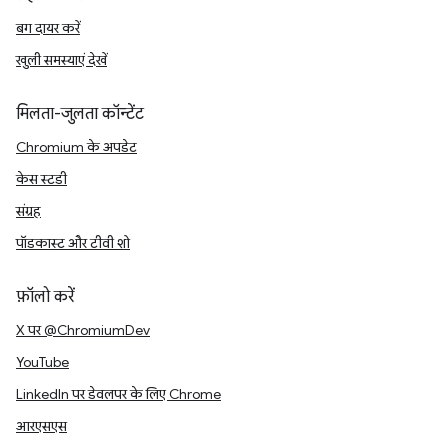
बग दायर करें
खुली समस्याएं देखें
मिलता-जुलता कॉन्टेंट
Chromium के अपडेट
केस स्टडी
संग्रह
पॉडकास्ट और टीवी शो
फ़ॉलो करें
X पर @ChromiumDev
YouTube
LinkedIn पर डेवलपर के लिए Chrome
आरएसएस