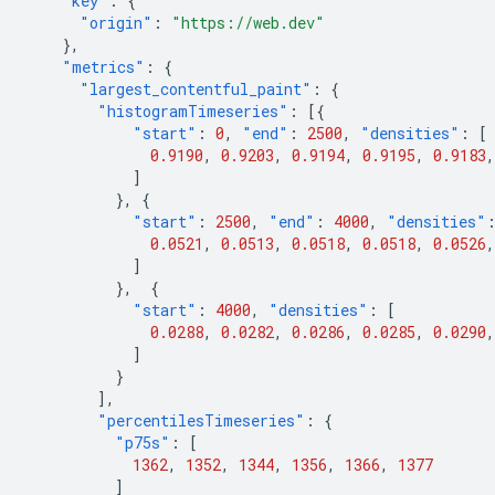
"key"
:
{
"origin"
:
"https://web.dev"
},
"metrics"
:
{
"largest_contentful_paint"
:
{
"histogramTimeseries"
:
[{
"start"
:
0
,
"end"
:
2500
,
"densities"
:
[
0.9190
,
0.9203
,
0.9194
,
0.9195
,
0.9183
,
]
},
{
"start"
:
2500
,
"end"
:
4000
,
"densities"
0.0521
,
0.0513
,
0.0518
,
0.0518
,
0.0526
,
]
},
{
"start"
:
4000
,
"densities"
:
[
0.0288
,
0.0282
,
0.0286
,
0.0285
,
0.0290
,
]
}
],
"percentilesTimeseries"
:
{
"p75s"
:
[
1362
,
1352
,
1344
,
1356
,
1366
,
1377
]