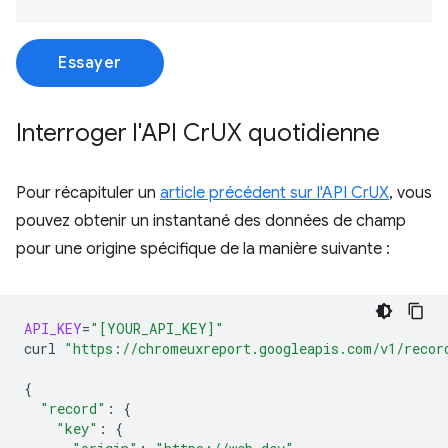
Essayer
Interroger l'API Cr
UX quotidienne
Pour récapituler un
article précédent sur l'API CrUX
, vous
pouvez obtenir un instantané des données de champ
pour une origine spécifique de la manière suivante :
API_KEY
=
"[YOUR_API_KEY]"
curl
"https://chromeuxreport.googleapis.com/v1/recor
{
"record"
:
{
"key"
:
{