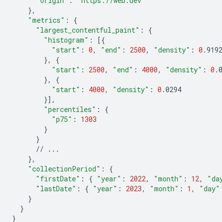
"origin"
:
"https://web.dev"
}
"metrics"
:
{
"largest_contentful_paint"
:
{
"histogram"
:
[{
"start"
:
0
,
"end"
:
2500
,
"density"
:
0
}
,
{
"start"
:
2500
,
"end"
:
4000
,
"density"
:
0
}
,
{
"start"
:
4000
,
"density"
:
0
}]
"percentiles"
:
{
"p75"
:
1303
}
}
//
}
"collectionPeriod"
:
{
"firstDate"
:
{
"year"
:
2022
,
"month"
:
12
,
"da
"lastDate"
:
{
"year"
:
2023
,
"month"
:
1
,
"day"
}
}
}