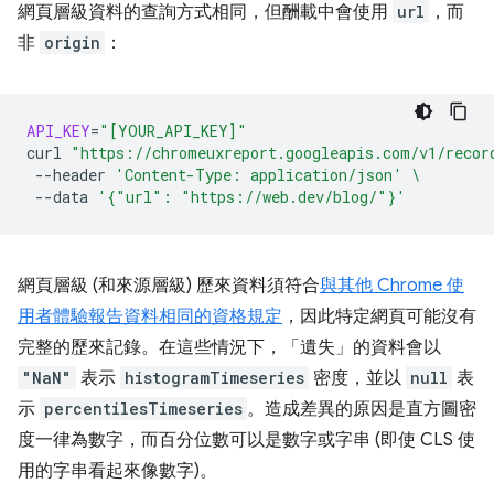
網頁層級資料的查詢方式相同，但酬載中會使用
url
，而
非
origin
：
API_KEY
=
"[YOUR_API_KEY]"
curl
"https://chromeuxreport.googleapis.com/v1/recor
--header
'Content-Type: application/json'
\
--data
'{"url": "https://web.dev/blog/"}'
網頁層級 (和來源層級) 歷來資料須符合
與其他 Chrome 使
用者體驗報告資料相同的資格規定
，因此特定網頁可能沒有
完整的歷來記錄。在這些情況下，「遺失」的資料會以
"NaN"
表示
histogramTimeseries
密度，並以
null
表
示
percentilesTimeseries
。造成差異的原因是直方圖密
度一律為數字，而百分位數可以是數字或字串 (即使 CLS 使
用的字串看起來像數字)。