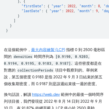
},
{
"firstDate"
:
{
"year"
:
2022
,
"month"
:
8
,
"d
"lastDate"
:
{
"year"
:
2022
,
"month"
:
9
,
"da
}
]
}
}
在這個範例中，
最大內容繪製 (LCP)
指標 0 到 2500 毫秒區
間的
densities
時間序列為
[0.9190, 0.9203,
0.9194, 0.9195, 0.9183, 0.9187].
這些密度都是在
對應的
collectionPeriods
項目中觀察到的。舉例來
說，第五個密度 0.9183 是指 2022 年 9 月 3 日結束的第五
個收集期密度，而 0.9187 則是該週結束後一週的密度。
換句話說，解讀
https://web.dev
範例中的最後一個時間序
列項目後，我們發現從 2022 年 8 月 14 日到 2022 年 9 月
10 日，有 91.87% 的網頁載入 LCP 值小於 2500 毫秒，