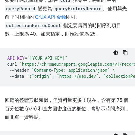
如要呼叫記錄端點，請在
curl
指令中，將網址中的
queryRecord
變更為
queryHistoryRecord
。使用與先
前呼叫相同的
CrUX API 金鑰
即可。
collectionPeriodCount
指定要傳回的時間序列項目
數，上限為 40。如未指定，則預設值為 25。
API_KEY
=
"[YOUR_API_KEY]"
curl
"https://chromeuxreport.googleapis.com/v1/recor
--header
'Content-Type: application/json'
\
--data
'{"origin": "https://web.dev", "collectionP
回應的整體形狀類似，但資料量更多！現在，含有第 75 個
百分位數 (p75) 和直方圖密度值的欄位，會顯示時間序列，
而非單一資料點。