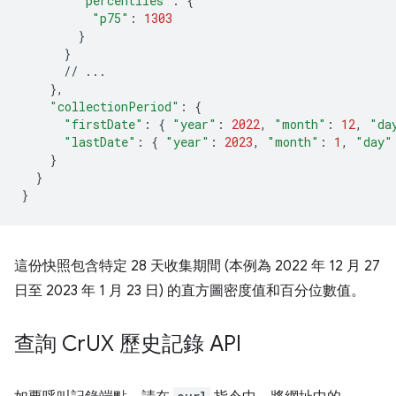
"percentiles"
:
{
"p75"
:
1303
}
}
//
}
"collectionPeriod"
:
{
"firstDate"
:
{
"year"
:
2022
,
"month"
:
12
,
"da
"lastDate"
:
{
"year"
:
2023
,
"month"
:
1
,
"day"
}
}
}
這份快照包含特定 28 天收集期間 (本例為 2022 年 12 月 27
日至 2023 年 1 月 23 日) 的直方圖密度值和百分位數值。
查詢 Cr
UX 歷史記錄 API