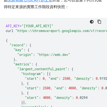
如
先前有關 CrUX API 的文章
所述，您可以透過下列方式取
得特定來源的實際工作階段資料快照：
API_KEY
=
"[YOUR_API_KEY]"
curl
"https://chromeuxreport.googleapis.com/v1/recor
{
"record"
:
{
"key"
:
{
"origin"
:
"https://web.dev"
}
"metrics"
:
{
"largest_contentful_paint"
:
{
"histogram"
:
[{
"start"
:
0
,
"end"
:
2500
,
"density"
:
0
}
,
{
"start"
:
2500
,
"end"
:
4000
,
"density"
:
0
}
,
{
"start"
:
4000
,
"density"
:
0
}]