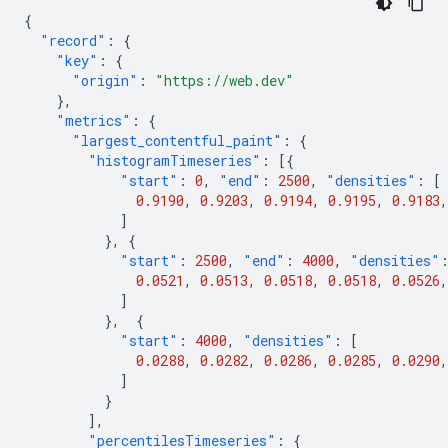
{
"record"
:
{
"key"
:
{
"origin"
:
"https://web.dev"
},
"metrics"
:
{
"largest_contentful_paint"
:
{
"histogramTimeseries"
:
[{
"start"
:
0
,
"end"
:
2500
,
"densities"
:
[
0.9190
,
0.9203
,
0.9194
,
0.9195
,
0.9183
,
]
},
{
"start"
:
2500
,
"end"
:
4000
,
"densities"
0.0521
,
0.0513
,
0.0518
,
0.0518
,
0.0526
,
]
},
{
"start"
:
4000
,
"densities"
:
[
0.0288
,
0.0282
,
0.0286
,
0.0285
,
0.0290
,
]
}
],
"percentilesTimeseries"
:
{