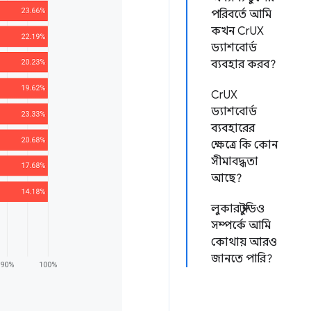
পরিবর্তে আমি
কখন CrUX
ড্যাশবোর্ড
ব্যবহার করব?
CrUX
ড্যাশবোর্ড
ব্যবহারের
ক্ষেত্রে কি কোন
সীমাবদ্ধতা
আছে?
লুকার স্টুডিও
সম্পর্কে আমি
কোথায় আরও
জানতে পারি?