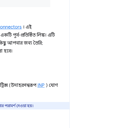
onnectors
। এই
 পূর্ব-প্রতিষ্ঠিত লিঙ্ক। এটি
বকিছু আপনার জন্য তৈরি;
া হবে।
ট্রিক্স (উদাহরণস্বরূপ
INP
) যোগ
র পরামর্শ দেওয়া হয়।