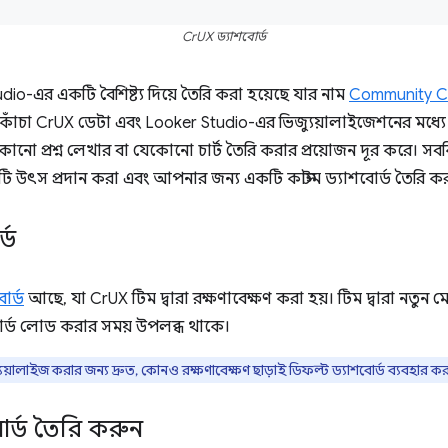
CrUX ড্যাশবোর্ড
io-এর একটি বৈশিষ্ট্য দিয়ে তৈরি করা হয়েছে যার নাম
Community C
াঁচা CrUX ডেটা এবং Looker Studio-এর ভিজ্যুয়ালাইজেশনের মধ্যে একটি
কোনো প্রশ্ন লেখার বা যেকোনো চার্ট তৈরি করার প্রয়োজন দূর করে। স
উৎস প্রদান করা এবং আপনার জন্য একটি কাস্টম ড্যাশবোর্ড তৈরি কর
্ড
োর্ড
আছে, যা CrUX টিম দ্বারা রক্ষণাবেক্ষণ করা হয়। টিম দ্বারা নতুন মে
োর্ড লোড করার সময় উপলব্ধ থাকে।
লাইজ করার জন্য দ্রুত, কোনও রক্ষণাবেক্ষণ ছাড়াই ডিফল্ট ড্যাশবোর্ড ব্যবহার করা
োর্ড তৈরি করুন