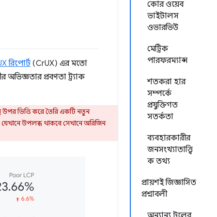
কোর ওয়েব
ভাইটালস
ওভারভিউ
মেট্রিক
পারফরম্যান্স
X রিপোর্ট
(CrUX) এর মতো
অভিজ্ঞতার প্রবণতা ট্র্যাক
শতকরা হার
সম্পর্কে
প্রযুক্তিগত
র
উপর ভিত্তি করে তৈরি একটি নতুন
সতর্কতা
ট, যেখানে উপলব্ধ থাকবে সেখানে অরিজিন
ব্যবহারকারীর
জনসংখ্যাতাত্ত্বি
ক তথ্য
প্রায়শই জিজ্ঞাসিত
প্রশ্নাবলী
অন্যান্য টুলের