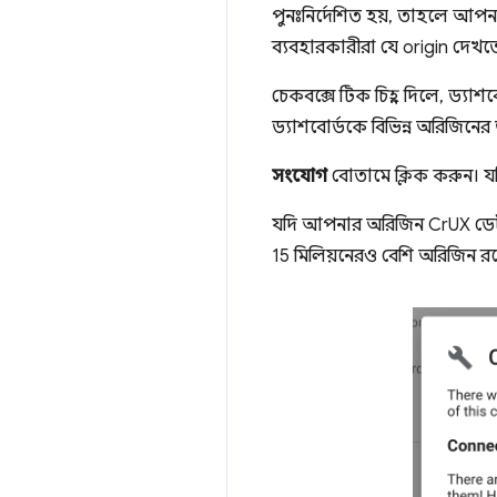
পুনঃনির্দেশিত হয়, তাহলে আপনা
ব্যবহারকারীরা যে origin দেখত
চেকবক্সে টিক চিহ্ন দিলে, ড্যা
ড্যাশবোর্ডকে বিভিন্ন অরিজিনের 
সংযোগ
বোতামে ক্লিক করুন। য
যদি আপনার অরিজিন CrUX ডেটাসে
15 মিলিয়নেরও বেশি অরিজিন রয়