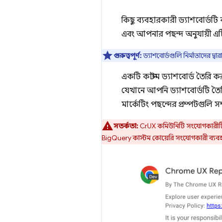
কিছু ব্যবহারকারী ড্যাশবোর্ডটি
এবং আপনার পছন্দ অনুযায়ী এট
গুরুত্বপূর্ণ:
ড্যাশবোর্ডগুলি নির্মাতাদের 
একটি কাস্টম ড্যাশবোর্ড তৈরি 
যেখানে আপনি ড্যাশবোর্ডটি তৈ
মার্কেটিং পছন্দের প্রম্পটগুলি স
সতর্কতা:
CrUX কমিউনিটি সংযোগকারী
BigQuery কাস্টম কোয়েরি সংযোগকারী ব্যবহার