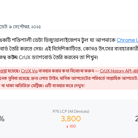
ডেট: ৯ সেপ্টেম্বর, ২০২৫
ডিও) একটি শক্তিশালী ডেটা ভিজ্যুয়ালাইজেশন টুল যা আপনাকে
Chrome U
র্ড তৈরি করতে দেয়। এই নির্দেশিকাটিতে, কোনও উৎসের ব্যবহারকারীর 
ব কাস্টম CrUX ড্যাশবোর্ড তৈরি করবেন তা শিখুন।
েওয়া
হয়েছে।
CrUX Vis
ব্যবহার করার কথা বিবেচনা করুন —
CrUX History API-এ
য় অনেক সুবিধা রয়েছে: দ্রুত লোড টাইম, মাসিক আপডেটের পরিবর্তে সাপ্তাহিক আপডে
না থাকা অতিরিক্ত মেট্রিক্স। এটি ব্যবহার করে দেখুন!