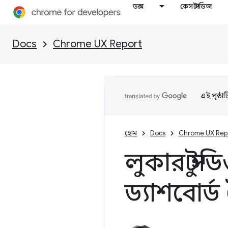
ডক্স
কেস স্টাডিজ
Docs
Chrome UX Report
এই পৃষ্ঠা
হোম
Docs
Chrome UX Rep
লুকার স্ট
ড্যাশবোর্