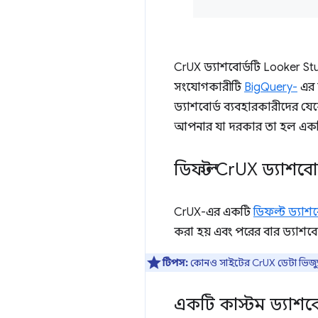
CrUX ড্যাশবোর্ডটি Looker Stud
সংযোগকারীটি
BigQuery-
এর ক
ড্যাশবোর্ড ব্যবহারকারীদের যে
আপনার যা দরকার তা হল একটি 
ডিফল্ট Cr
UX ড্যাশবোর
CrUX-এর একটি
ডিফল্ট ড্যাশব
করা হয় এবং পরের বার ড্যাশব
টিপস:
কোনও সাইটের CrUX ডেটা ভিজ্যুয়া
একটি কাস্টম ড্যাশব