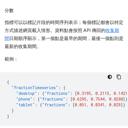
分數
指標可以以標記片段的時間序列表示；每個標記都會以特定
方式描述網頁載入情形。資料點會按照 API 傳回的
收集期
間
日期順序顯示，第一個點是最早的期間，最後一個點則是
最新的收集期間。
範例：
{
"fractionTimeseries"
:
{
"desktop"
:
{
"fractions"
:
[
0.3195
,
0.2115
,
0.1421
"phone"
:
{
"fractions"
:
[
0.6295
,
0.7544
,
0.8288
]}
"tablet"
:
{
"fractions"
:
[
0.051
,
0.0341
,
0.029
]}
}
}