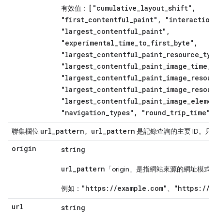
["cumulative_layout_shift",
有效值：
"first_contentful_paint", "interaction
"largest_contentful_paint",
"experimental_time_to_first_byte",
"largest_contentful_paint_resource_typ
"largest_contentful_paint_image_time_t
"largest_contentful_paint_image_resour
"largest_contentful_paint_image_resour
"largest_contentful_paint_image_elemen
"navigation_types", "round_trip_time"]
url
_
pattern
url
_
pattern
聯集欄位
。
是記錄查詢的主要 ID。只
origin
string
url_pattern
「origin」是指網站來源的網址模式
"https://example.com"
"https://c
例如：
、
url
string