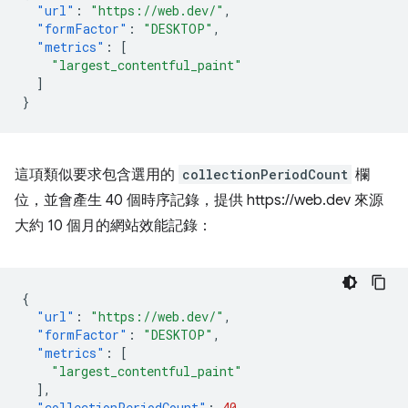
"url"
:
"https://web.dev/"
,
"formFactor"
:
"DESKTOP"
,
"metrics"
:
[
"largest_contentful_paint"
]
}
這項類似要求包含選用的
collectionPeriodCount
欄
位，並會產生 40 個時序記錄，提供 https://web.dev 來源
大約 10 個月的網站效能記錄：
{
"url"
:
"https://web.dev/"
,
"formFactor"
:
"DESKTOP"
,
"metrics"
:
[
"largest_contentful_paint"
],
"collectionPeriodCount"
:
40