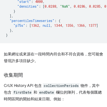
"start"
:
4000
,
"densities"
:
[
0.0288
,
"NaN"
,
0.0286
,
0.0285
,
0
}
],
"percentilesTimeseries"
:
{
"p75s"
:
[
1362
,
null
,
1344
,
1356
,
1366
,
1377
]
},
}
如果網址或來源在一段時間內符合和不符合資格，您可能會
發現許多項目缺少。
收集期間
CrUX History API 包含
collectionPeriods
物件，其中
包含
firstDate
和
endDate
欄位的陣列，代表每個匯總
時間區間的開始和結束日期。例如：