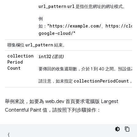
url_pattern
url
是指任意網址的網址模式。
例
"https://example.com/
https://clou
如：
、
google-cloud/"
url
_
pattern
聯集欄位
結束。
collection
int32
(選填)
Period
Count
要傳回的收集週期數，介於 1 到 40 之間。預設值為 
collectionPeriodCount
請注意，如未指定
，系
舉例來說，如要為 web.dev 首頁要求電腦版 Largest
Contentful Paint 值，請按照下列步驟操作：
{