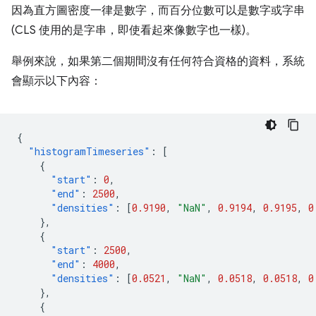
因為直方圖密度一律是數字，而百分位數可以是數字或字串
(CLS 使用的是字串，即使看起來像數字也一樣)。
舉例來說，如果第二個期間沒有任何符合資格的資料，系統
會顯示以下內容：
{
"histogramTimeseries"
:
[
{
"start"
:
0
,
"end"
:
2500
,
"densities"
:
[
0.9190
,
"NaN"
,
0.9194
,
0.9195
,
0
},
{
"start"
:
2500
,
"end"
:
4000
,
"densities"
:
[
0.0521
,
"NaN"
,
0.0518
,
0.0518
,
0
},
{