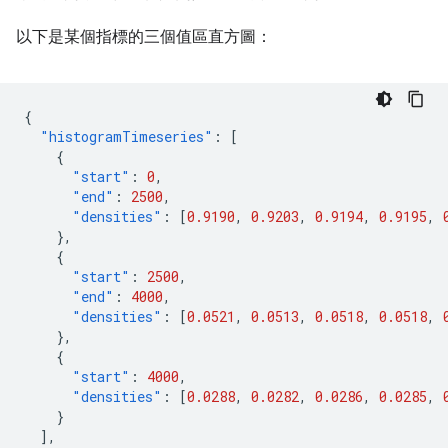
以下是某個指標的三個值區直方圖：
{
"histogramTimeseries"
:
[
{
"start"
:
0
,
"end"
:
2500
,
"densities"
:
[
0.9190
,
0.9203
,
0.9194
,
0.9195
,
},
{
"start"
:
2500
,
"end"
:
4000
,
"densities"
:
[
0.0521
,
0.0513
,
0.0518
,
0.0518
,
},
{
"start"
:
4000
,
"densities"
:
[
0.0288
,
0.0282
,
0.0286
,
0.0285
,
}
],