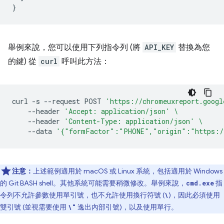
}
舉例來說，您可以使用下列指令列 (將
API_KEY
替換為您
的鍵) 從
curl
呼叫此方法：
curl
-s
--request
POST
'https://chromeuxreport.googl
--header
'Accept: application/json'
\
--header
'Content-Type: application/json'
\
--data
'{"formFactor":"PHONE","origin":"https:/
注意：
上述範例適用於 macOS 或 Linux 系統，包括適用於 Windows
的 Git BASH shell。其他系統可能需要稍微修改。舉例來說，
指
cmd.exe
令列不允許參數使用單引號，也不允許使用換行符號 (
)，因此必須使用
\
雙引號 (並視需要使用
逸出內部引號)，以及使用單行。
\"