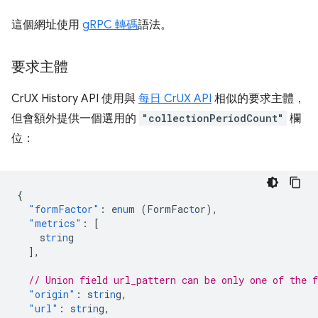
這個網址使用
gRPC 轉碼
語法。
要求主體
CrUX History API 使用與
每日 CrUX API
相似的要求主體，
但會額外提供一個選用的
"collectionPeriodCount"
欄
位：
{
"formFactor"
:
e
nu
m
(FormFac
t
or)
,
"metrics"
:
[
s
tr
i
n
g
],
// Union field url_pattern can be only one of the 
"origin"
:
s
tr
i
n
g
,
"url"
:
s
tr
i
n
g
,