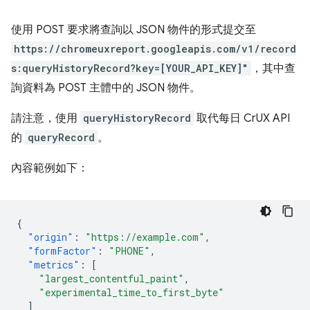
使用 POST 要求將查詢以 JSON 物件的形式提交至
https://chromeuxreport.googleapis.com/v1/record
s:queryHistoryRecord?key=[YOUR_API_KEY]"
，其中查
詢資料為 POST 主體中的 JSON 物件。
請注意，使用
queryHistoryRecord
取代每日 CrUX API
的
queryRecord
。
內容範例如下：
{
"origin"
:
"https://example.com"
,
"formFactor"
:
"PHONE"
,
"metrics"
:
[
"largest_contentful_paint"
,
"experimental_time_to_first_byte"
]