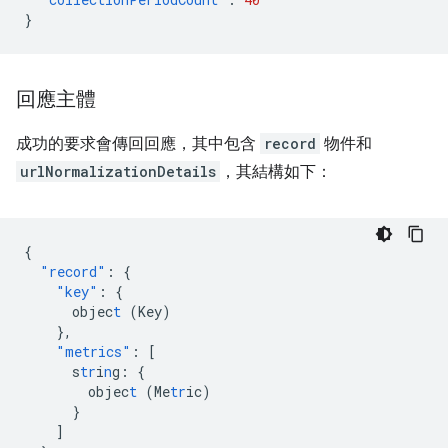
}
回應主體
成功的要求會傳回回應，其中包含
record
物件和
urlNormalizationDetails
，其結構如下：
{
"record"
:
{
"key"
:
{
objec
t
(Key)
},
"metrics"
:
[
s
tr
i
n
g
:
{
objec
t
(Me
tr
ic)
}
]