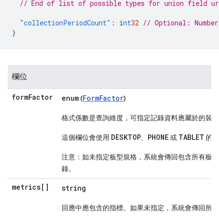
// End of list of possible types for union field ur
"collectionPeriodCount"
:
i
nt
32
// Optional: Number
}
欄位
form
Factor
enum
FormFactor
(
)
格式係數是查詢維度，可指定記錄資料應屬於的裝置
DESKTOP
PHONE
TABLET
這個欄位會使用
、
或
的值
注意：如未指定板型規格，系統會傳回包含所有板型
錄。
metrics[]
string
回應中應包含的指標。如果未指定，系統會傳回所有