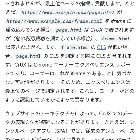
トされませんが、最上位ページの指標に貢献します。
たと
えば、
https://www.example.com/page.html
が
https://www.example.com/frame.html
を iframe に
埋め込んでいる場合、
page.html
は CrUX で表されます
が（他の利用資格を満たしている場合）、
frame.html
は表されません。
また、
frame.html
の
CLS
が低い場
合、
page.html
の CLS を測定する際に CLS が含まれま
す。CrUX は Chrome ユーザー エクスペリエンス レポー
トであり、ユーザーはこれが iframe であることに気づか
ない可能性があります。
そのため、エクスペリエンスは
最上位のページで測定されます。これは、ユーザーがどの
ように認識しているかによって異なります。
ウェブサイトのアーキテクチャによって、CrUX でのデー
タの表現方法が複雑になることがあります。たとえば、シ
ングルページ アプリ（SPA）では、従来のアンカーベース