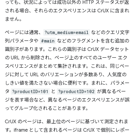
っても、状況によっては成功以外の HTTP ステータスが返
される場合、それらのエクスペリエンスは CrUX に含まれ
ません。
ページには通常、
?utm_medium=email
などのクエリ文字
列パラメータや
#main
などのフラグメントを含む追加の
識別子があります。これらの識別子は CrUX データセット
の URL から削除され、ページ上のすべてのユーザー エク
スペリエンスがまとめて集計されます。これは、同じペー
ジに対して URL のバリエーションが多数あり、人気度の
しきい値を満たさない場合に便利です。まれに、パラメー
タ
?productID=101
と
?productID=102
が異なるペー
ジを表す場合など、異なるページのエクスペリエンスが誤
ってグループ化されることがあります。
CrUX のページは、最上位のページに基づいて測定されま
す。iframe として含まれるページは CrUX で個別にレポー