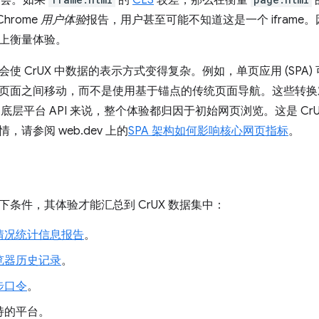
会
。如果
的
CLS
较差，那么在衡量
Chrome
用户体验
报告，用户甚至可能不知道这是一个 ifram
上衡量体验。
 CrUX 中数据的表示方式变得复杂。例如，单页应用 (SPA) 可能会
页面之间移动，而不是使用基于锚点的传统页面导航。这些转换
 和底层平台 API 来说，整个体验都归因于初始网页浏览。这是 CrUX 
，请参阅 web.dev 上的
SPA 架构如何影响核心网页指标
。
下条件，其体验才能汇总到 CrUX 数据集中：
情况统计信息报告
。
览器历史记录
。
步口令
。
持的平台。