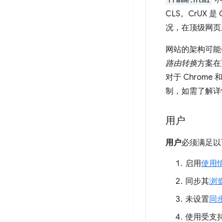
不
CLS。CrUX 是 
况，在顶级网页
网站的架构可能会使
路由转换
方案在
对于 Chrome
制，如需了解详情
用户
用户
必须满足以
启用
使用
同步其
浏
未设置
同
使用受支