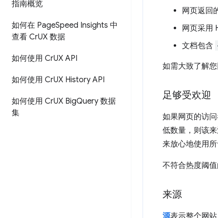
指南概览
网页返回的
如何在 Page
Speed Insights 中
网页采用 H
查看 Cr
UX 数据
文档包含
如何使用 Cr
UX API
如需大致了解您
如何使用 Cr
UX History API
足够受欢迎
如何使用 Cr
UX Big
Query 数据
集
如果网页的访问
低数量，则该来
来放心地使用所
不符合热度阈值的
来源
源
表示整个网站