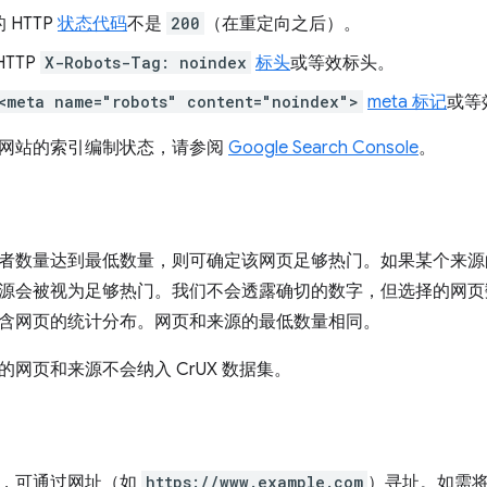
 HTTP
状态代码
不是
200
（在重定向之后）。
TTP
X-Robots-Tag: noindex
标头
或等效标头。
<meta name="robots" content="noindex">
meta 标记
或等
网站的索引编制状态，请参阅
Google Search Console
。
者数量达到最低数量，则可确定该网页足够热门。如果某个来源
源会被视为足够热门。我们不会透露确切的数字，但选择的网页
含网页的统计分布。网页和来源的最低数量相同。
网页和来源不会纳入 CrUX 数据集。
，可通过网址（如
https://www.example.com
）寻址。如需将