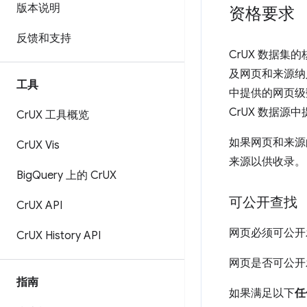
版本说明
资格要求
反馈和支持
CrUX 数据
及网页和来源纳入数
工具
中提供的网页级
CrUX 数据源
Cr
UX 工具概览
如果网页和来源
Cr
UX Vis
来源以供收录。
Big
Query 上的 Cr
UX
可公开查找
Cr
UX API
网页必须可公开发
Cr
UX History API
网页是否可公开
指南
如果满足以下
任