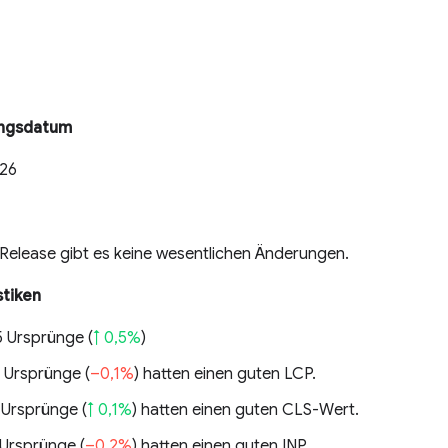
ungsdatum
026
 Release gibt es keine wesentlichen Änderungen.
stiken
5 Ursprünge (
↑ 0,5%
)
 Ursprünge (
–0,1%
) hatten einen guten LCP.
 Ursprünge (
↑ 0,1%
) hatten einen guten CLS-Wert.
 Ursprünge (
–0,2%
) hatten einen guten INP.