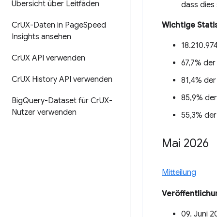
Übersicht über Leitfäden
dass dies
Cr
UX-Daten in Page
Speed
Wichtige Stati
Insights ansehen
18.210.97
Cr
UX API verwenden
67,7% der
Cr
UX History API verwenden
81,4% der
85,9% der
Big
Query-Dataset für Cr
UX-
Nutzer verwenden
55,3% der
Mai 2026
Mitteilung
Veröffentlich
09. Juni 2