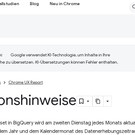
allstudien
Blog
Neu in Chrome
Google verwendet KI-Technologie, um Inhalte in Ihre
he zu übersetzen. KI-Übersetzungen können Fehler enthalten.
s
Chrome UX Report
ionshinweise
t in BigQuery wird am zweiten Dienstag jedes Monats aktuali
em Jahr und dem Kalendermonat des Datenerhebungszeitrau