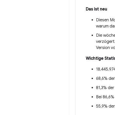
Das ist neu
Diesen Mo
warum das
Die wöche
verzögert
Version v
Wichtige Stati
18.445.97
68,6% der
81,3% der
Bei 86,6%
55,9% der