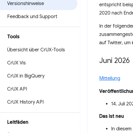
Versionshinweise
entspricht bei
2020 nach Ende
Feedback und Support
In der folgende
zusammengestell
Tools
auf Twitter, um
Übersicht über Cr
UX-Tools
Juni 2026
Cr
UX Vis
Cr
UX in Big
Query
Mitteilung
Cr
UX API
Veröffentlich
Cr
UX History API
14. Juli 2
Das ist neu
Leitfäden
In diesem