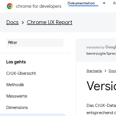
Dokumentation
F
Docs
Chrome UX Report
bevorzugte Sprac
Los gehts
Startseite
Doc
Cr
UX-Übersicht
Vers
Methodik
Messwerte
Das CrUX-Datase
Dimensions
entsprechend d