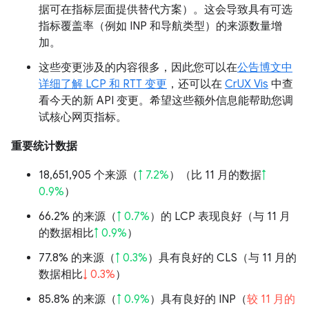
据可在指标层面提供替代方案）。这会导致具有可选
指标覆盖率（例如 INP 和导航类型）的来源数量增
加。
这些变更涉及的内容很多，因此您可以在
公告博文中
详细了解 LCP 和 RTT 变更
，还可以在
CrUX Vis
中查
看今天的新 API 变更。希望这些额外信息能帮助您调
试核心网页指标。
重要统计数据
18,651,905 个来源（
↑ 7.2%
）（比 11 月的数据
↑
0.9%
）
66.2% 的来源（
↑ 0.7%
）的 LCP 表现良好（与 11 月
的数据相比
↑ 0.9%
）
77.8% 的来源（
↑ 0.3%
）具有良好的 CLS（与 11 月的
数据相比
↓ 0.3%
）
85.8% 的来源（
↑ 0.9%
）具有良好的 INP（
较 11 月的