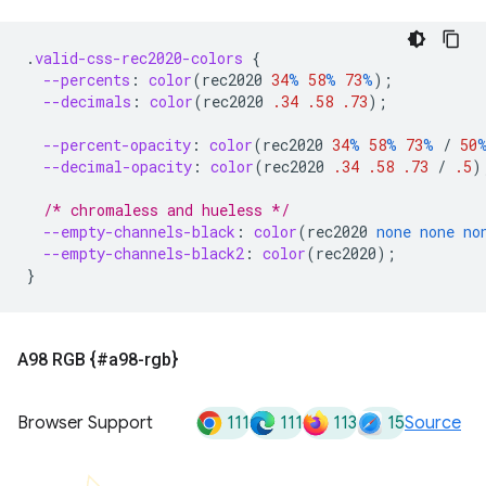
.
valid-css-rec2020-colors
{
--percents
:
color
(
rec2020
34
%
58
%
73
%
);
--decimals
:
color
(
rec2020
.34
.58
.73
);
--percent-opacity
:
color
(
rec2020
34
%
58
%
73
%
/
50
--decimal-opacity
:
color
(
rec2020
.34
.58
.73
/
.5
)
/* chromaless and hueless */
--empty-channels-black
:
color
(
rec2020
none
none
no
--empty-channels-black2
:
color
(
rec2020
);
}
A98 RGB {#a98-rgb}
111
111
113
15
Browser Support
Source