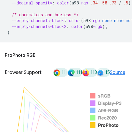
--decimal-opacity
:
color
(
a98
-rgb
.34
.58
.73
/
.5
)
/* chromaless and hueless */
--empty-channels-black
:
color
(
a98
-rgb
none
none
no
--empty-channels-black2
:
color
(
a98
-rgb
);
}
Pro
Photo RGB
111
111
113
15
Browser Support
Source