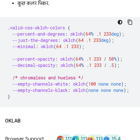
कुछ कलर पिकर.
.
valid-css-oklch-colors
{
--percent-and-degrees
:
oklch
(
64
%
.1
233
deg
);
--just-the-degrees
:
oklch
(
64
.1
233
deg
);
--minimal
:
oklch
(
64
.1
233
);
--percent-opacity
:
oklch
(
64
%
.1
233
/
50
%
);
--decimal-opacity
:
oklch
(
64
%
.1
233
/
.5
);
/* chromaless and hueless */
--empty-channels-white
:
oklch
(
100
none
none
);
--empty-channels-black
:
oklch
(
none
none
none
);
}
OKLAB
111
111
113
15.4
Browser Support