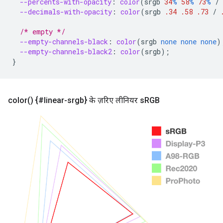
--percents-with-opacity
:
color
(
srgb
34
%
58
%
73
%
/
--decimals-with-opacity
:
color
(
srgb
.34
.58
.73
/
/* empty */
--empty-channels-black
:
color
(
srgb
none
none
none
)
--empty-channels-black2
:
color
(
srgb
);
}
color(
) {#linear-srgb} के ज़रिए लीनियर s
RGB