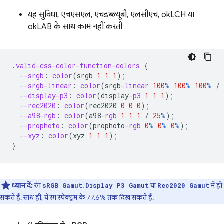
यह सुविधा, एचएसएल, एचडब्ल्यूबी, एलसीएच, okLCH या
okLAB के साथ काम नहीं करती
.
valid-css-color-function-colors
{
--srgb
:
color
(
srgb
1
1
1
);
--srgb-linear
:
color
(
srgb
-linear
100
%
100
%
100
%
/
--display-p3
:
color
(
display
-p3
1
1
1
);
--rec2020
:
color
(
rec2020
0
0
0
);
--a98-rgb
:
color
(
a98
-rgb
1
1
1
/
25
%
);
--prophoto
:
color
(
prophoto
-rgb
0
%
0
%
0
%
);
--xyz
:
color
(
xyz
1
1
1
);
}
ध्यान दें:
रंग
,
या
में हो
sRGB Gamut
Display P3 Gamut
Rec2020 Gamut
सकते हैं. साथ ही, ये रंग स्पेक्ट्रम के 77.6% तक दिख सकते हैं.