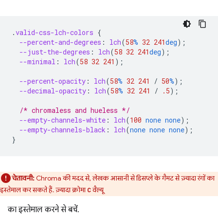
.
valid-css-lch-colors
{
--percent-and-degrees
:
lch
(
58
%
32
241
deg
);
--just-the-degrees
:
lch
(
58
32
241
deg
);
--minimal
:
lch
(
58
32
241
);
--percent-opacity
:
lch
(
58
%
32
241
/
50
%
);
--decimal-opacity
:
lch
(
58
%
32
241
/
.5
);
/* chromaless and hueless */
--empty-channels-white
:
lch
(
100
none
none
);
--empty-channels-black
:
lch
(
none
none
none
);
}
चेतावनी:
Chroma की मदद से, लेखक आसानी से डिसप्ले के गैमट से ज़्यादा रंगों का
इस्तेमाल कर सकते हैं. ज़्यादा क्रोमा
वैल्यू
C
का इस्तेमाल करने से बचें.