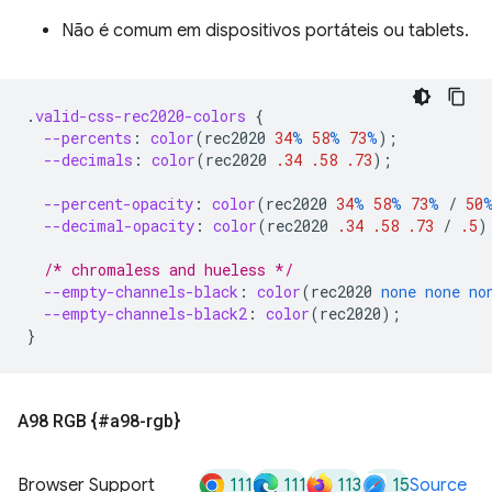
Não é comum em dispositivos portáteis ou tablets.
.
valid-css-rec2020-colors
{
--percents
:
color
(
rec2020
34
%
58
%
73
%
);
--decimals
:
color
(
rec2020
.34
.58
.73
);
--percent-opacity
:
color
(
rec2020
34
%
58
%
73
%
/
50
--decimal-opacity
:
color
(
rec2020
.34
.58
.73
/
.5
)
/* chromaless and hueless */
--empty-channels-black
:
color
(
rec2020
none
none
no
--empty-channels-black2
:
color
(
rec2020
);
}
A98 RGB {#a98-rgb}
111
111
113
15
Browser Support
Source