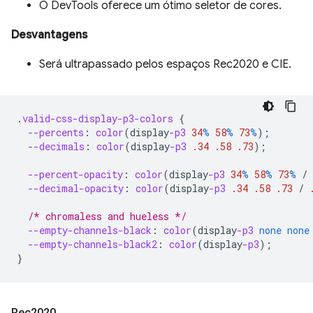
O DevTools oferece um ótimo seletor de cores.
Desvantagens
Será ultrapassado pelos espaços Rec2020 e CIE.
.
valid-css-display-p3-colors
{
--percents
:
color
(
display
-p3
34
%
58
%
73
%
);
--decimals
:
color
(
display
-p3
.34
.58
.73
);
--percent-opacity
:
color
(
display
-p3
34
%
58
%
73
%
/
--decimal-opacity
:
color
(
display
-p3
.34
.58
.73
/
/* chromaless and hueless */
--empty-channels-black
:
color
(
display
-p3
none
none
--empty-channels-black2
:
color
(
display
-p3
);
}
Rec2020