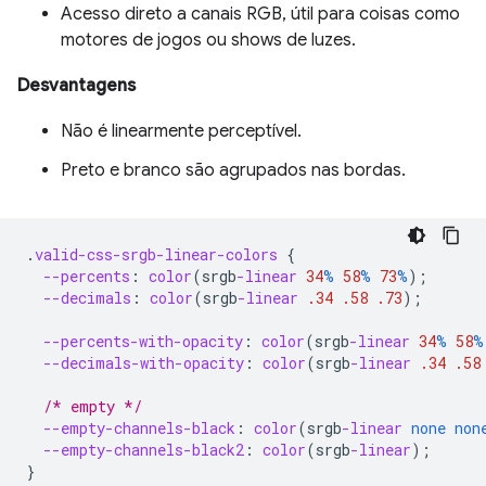
Acesso direto a canais RGB, útil para coisas como
motores de jogos ou shows de luzes.
Desvantagens
Não é linearmente perceptível.
Preto e branco são agrupados nas bordas.
.
valid-css-srgb-linear-colors
{
--percents
:
color
(
srgb
-linear
34
%
58
%
73
%
);
--decimals
:
color
(
srgb
-linear
.34
.58
.73
);
--percents-with-opacity
:
color
(
srgb
-linear
34
%
58
%
--decimals-with-opacity
:
color
(
srgb
-linear
.34
.58
/* empty */
--empty-channels-black
:
color
(
srgb
-linear
none
non
--empty-channels-black2
:
color
(
srgb
-linear
);
}