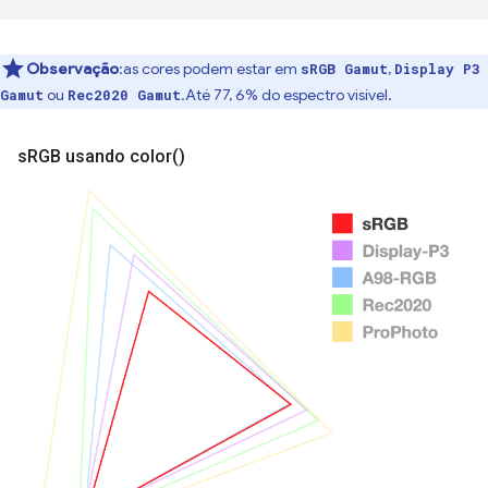
Observação
:as cores podem estar em
,
sRGB Gamut
Display P3
ou
.Até 77, 6% do espectro visível.
Gamut
Rec2020 Gamut
s
RGB usando
color(
)