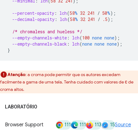
--minimal
:
lch
(
58
32
241
);
--percent-opacity
:
lch
(
58
%
32
241
/
50
%
);
--decimal-opacity
:
lch
(
58
%
32
241
/
.5
);
/* chromaless and hueless */
--empty-channels-white
:
lch
(
100
none
none
);
--empty-channels-black
:
lch
(
none
none
none
);
}
Atenção
:
a croma pode permitir que os autores excedam
facilmente a gama de uma tela. Tenha cuidado com valores de
de
C
croma altos.
LABORATÓRIO
111
111
113
15
Browser Support
Source