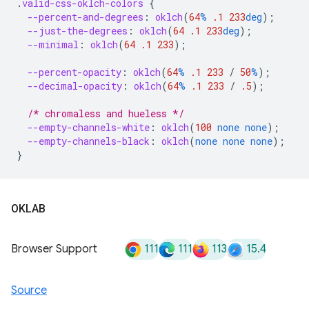
.
valid-css-oklch-colors
{
--percent-and-degrees
:
oklch
(
64
%
.1
233
deg
);
--just-the-degrees
:
oklch
(
64
.1
233
deg
);
--minimal
:
oklch
(
64
.1
233
);
--percent-opacity
:
oklch
(
64
%
.1
233
/
50
%
);
--decimal-opacity
:
oklch
(
64
%
.1
233
/
.5
);
/* chromaless and hueless */
--empty-channels-white
:
oklch
(
100
none
none
);
--empty-channels-black
:
oklch
(
none
none
none
);
}
OKLAB
111
111
113
15.4
Browser Support
Source