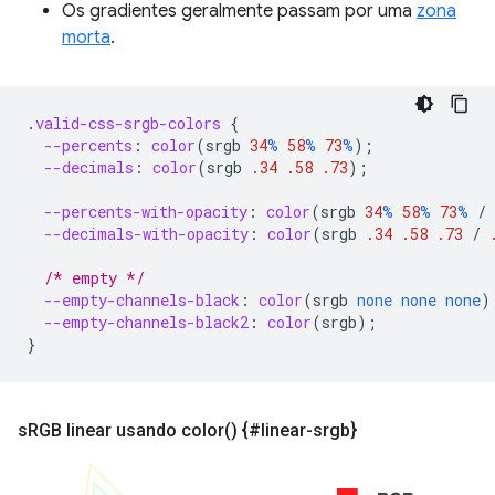
Os gradientes geralmente passam por uma
zona
morta
.
.
valid-css-srgb-colors
{
--percents
:
color
(
srgb
34
%
58
%
73
%
);
--decimals
:
color
(
srgb
.34
.58
.73
);
--percents-with-opacity
:
color
(
srgb
34
%
58
%
73
%
/
--decimals-with-opacity
:
color
(
srgb
.34
.58
.73
/
/* empty */
--empty-channels-black
:
color
(
srgb
none
none
none
)
--empty-channels-black2
:
color
(
srgb
);
}
s
RGB linear usando
color(
) {#linear-srgb}