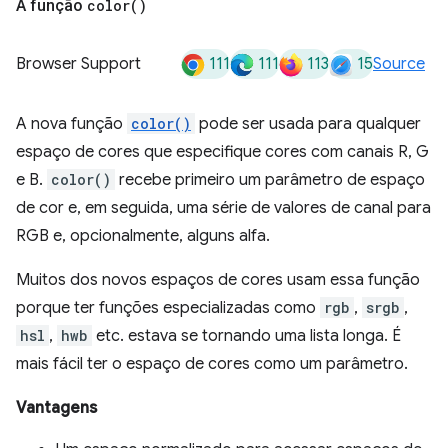
A função
color(
)
111
111
113
15
Browser Support
Source
A nova função
color()
pode ser usada para qualquer
espaço de cores que especifique cores com canais R, G
e B.
color()
recebe primeiro um parâmetro de espaço
de cor e, em seguida, uma série de valores de canal para
RGB e, opcionalmente, alguns alfa.
Muitos dos novos espaços de cores usam essa função
porque ter funções especializadas como
rgb
,
srgb
,
hsl
,
hwb
etc. estava se tornando uma lista longa. É
mais fácil ter o espaço de cores como um parâmetro.
Vantagens