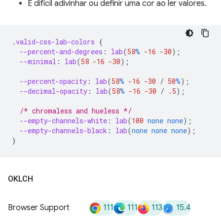
É difícil adivinhar ou definir uma cor ao ler valores.
.
valid-css-lab-colors
{
--percent-and-degrees
:
lab
(
58
%
-16
-30
);
--minimal
:
lab
(
58
-16
-30
);
--percent-opacity
:
lab
(
58
%
-16
-30
/
50
%
);
--decimal-opacity
:
lab
(
58
%
-16
-30
/
.5
);
/* chromaless and hueless */
--empty-channels-white
:
lab
(
100
none
none
);
--empty-channels-black
:
lab
(
none
none
none
);
}
OKLCH
111
111
113
15.4
Browser Support