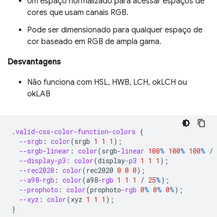
Um espaço normalizado para acessar espaços de
cores que usam canais RGB.
Pode ser dimensionado para qualquer espaço de
cor baseado em RGB de ampla gama.
Desvantagens
Não funciona com HSL, HWB, LCH, okLCH ou
okLAB
.
valid-css-color-function-colors
{
--srgb
:
color
(
srgb
1
1
1
);
--srgb-linear
:
color
(
srgb
-linear
100
%
100
%
100
%
/
--display-p3
:
color
(
display
-p3
1
1
1
);
--rec2020
:
color
(
rec2020
0
0
0
);
--a98-rgb
:
color
(
a98
-rgb
1
1
1
/
25
%
);
--prophoto
:
color
(
prophoto
-rgb
0
%
0
%
0
%
);
--xyz
:
color
(
xyz
1
1
1
);
}