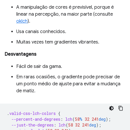
A manipulação de cores é previsível, porque é
linear na percepção, na maior parte (consulte
oklch
).
Usa canais conhecidos.
Muitas vezes tem gradientes vibrantes.
Desvantagens
Fácil de sair da gama.
Em raras ocasiões, o gradiente pode precisar de
um ponto médio de ajuste para evitar a mudança
de matiz.
.
valid-css-lch-colors
{
--percent-and-degrees
:
lch
(
58
%
32
241
deg
);
--just-the-degrees
:
lch
(
58
32
241
deg
);