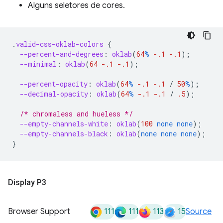
Alguns seletores de cores.
.
valid-css-oklab-colors
{
--percent-and-degrees
:
oklab
(
64
%
-.1
-.1
);
--minimal
:
oklab
(
64
-.1
-.1
);
--percent-opacity
:
oklab
(
64
%
-.1
-.1
/
50
%
);
--decimal-opacity
:
oklab
(
64
%
-.1
-.1
/
.5
);
/* chromaless and hueless */
--empty-channels-white
:
oklab
(
100
none
none
);
--empty-channels-black
:
oklab
(
none
none
none
);
}
Display P3
111
111
113
15
Browser Support
Source