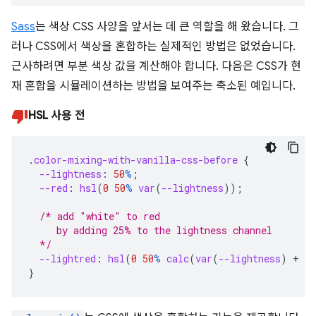
Sass
는 색상 CSS 사양을 앞서는 데 큰 역할을 해 왔습니다. 그
러나 CSS에서 색상을 혼합하는 실제적인 방법은 없었습니다.
근사하려면 부분 색상 값을 계산해야 합니다. 다음은 CSS가 현
재 혼합을 시뮬레이션하는 방법을 보여주는 축소된 예입니다.
HSL 사용 전
.
color-mixing-with-vanilla-css-before
{
--lightness
:
50
%
;
--red
:
hsl
(
0
50
%
var
(
--lightness
));
/* add "white" to red
     by adding 25% to the lightness channel
  */
--lightred
:
hsl
(
0
50
%
calc
(
var
(
--lightness
)
+
25
}