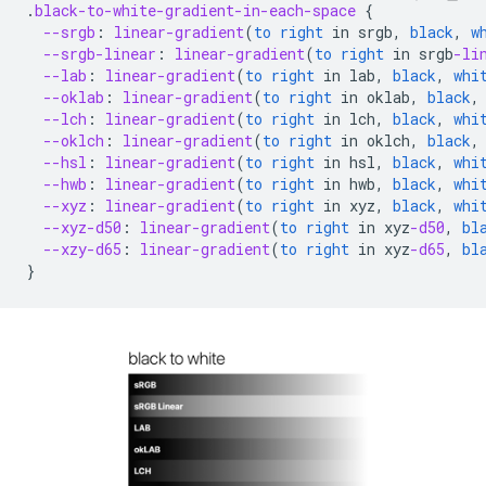
.
black-to-white-gradient-in-each-space
{
--srgb
:
linear-gradient
(
to
right
in
srgb
,
black
,
w
--srgb-linear
:
linear-gradient
(
to
right
in
srgb
-li
--lab
:
linear-gradient
(
to
right
in
lab
,
black
,
whi
--oklab
:
linear-gradient
(
to
right
in
oklab
,
black
,
--lch
:
linear-gradient
(
to
right
in
lch
,
black
,
whi
--oklch
:
linear-gradient
(
to
right
in
oklch
,
black
,
--hsl
:
linear-gradient
(
to
right
in
hsl
,
black
,
whi
--hwb
:
linear-gradient
(
to
right
in
hwb
,
black
,
whi
--xyz
:
linear-gradient
(
to
right
in
xyz
,
black
,
whi
--xyz-d50
:
linear-gradient
(
to
right
in
xyz
-d50
,
bl
--xzy-d65
:
linear-gradient
(
to
right
in
xyz
-d65
,
bl
}