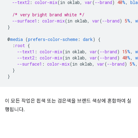
--text2
:
color-mix
(
in
oklab
,
var
(
--brand
)
40
%
,
bla
/* very bright brand white */
--surface1
:
color-mix
(
in
oklab
,
var
(
--brand
)
5
%
,
w
}
@
media
(
prefers-color-scheme
:
dark
)
{
:
root
{
--text1
:
color-mix
(
in
oklab
,
var
(
--brand
)
15
%
,
w
--text2
:
color-mix
(
in
oklab
,
var
(
--brand
)
40
%
,
w
--surface1
:
color-mix
(
in
oklab
,
var
(
--brand
)
5
%
,
}
}
이 모든 작업은 흰색 또는 검은색을 브랜드 색상에 혼합하여 실
행됩니다.