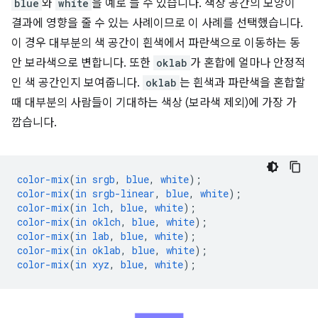
blue
와
white
을 예로 들 수 있습니다. 색상 공간의 모양이
결과에 영향을 줄 수 있는 사례이므로 이 사례를 선택했습니다.
이 경우 대부분의 색 공간이 흰색에서 파란색으로 이동하는 동
안 보라색으로 변합니다. 또한
oklab
가 혼합에 얼마나 안정적
인 색 공간인지 보여줍니다.
oklab
는 흰색과 파란색을 혼합할
때 대부분의 사람들이 기대하는 색상 (보라색 제외)에 가장 가
깝습니다.
color-mix
(
in
srgb
,
blue
,
white
);
color-mix
(
in
srgb-linear
,
blue
,
white
);
color-mix
(
in
lch
,
blue
,
white
);
color-mix
(
in
oklch
,
blue
,
white
);
color-mix
(
in
lab
,
blue
,
white
);
color-mix
(
in
oklab
,
blue
,
white
);
color-mix
(
in
xyz
,
blue
,
white
);