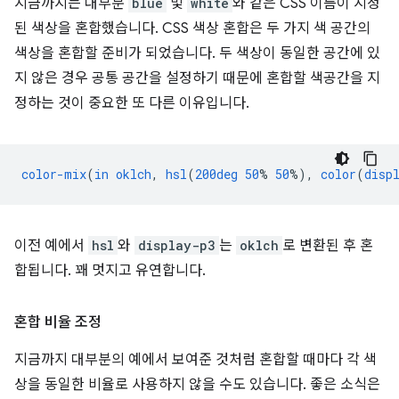
지금까지는 대부분
blue
및
white
와 같은 CSS 이름이 지정
된 색상을 혼합했습니다. CSS 색상 혼합은 두 가지 색 공간의
색상을 혼합할 준비가 되었습니다. 두 색상이 동일한 공간에 있
지 않은 경우 공통 공간을 설정하기 때문에 혼합할 색공간을 지
정하는 것이 중요한 또 다른 이유입니다.
color-mix
(
in
oklch
,
hsl
(
200deg
50
%
50
%),
color
(
disp
이전 예에서
hsl
와
display-p3
는
oklch
로 변환된 후 혼
합됩니다. 꽤 멋지고 유연합니다.
혼합 비율 조정
지금까지 대부분의 예에서 보여준 것처럼 혼합할 때마다 각 색
상을 동일한 비율로 사용하지 않을 수도 있습니다. 좋은 소식은