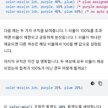
color-mix
(
in
lch
,
purple
40
%,
plum
)
/* plum assigne
color-mix
(
in
lch
,
purple
,
60
%
plum
)
/* purple assig
color-mix
(
in
lch
,
purple
40
%,
plum
60
%)
/* no auto 
다음 예는 두 가지 규칙을 보여줍니다. 1. 비율이 100%를 초과
하면 비율이 제한되고 균등하게 분산됩니다. 1. 비율이 하나만
제공되면 다른 색상은 해당 비율에서 100을 뺀 값으로 설정됩
니다.
마지막 규칙은 약간 덜 명확합니다. 두 색상에 모두 비율이 제공
되었는데 합계가 100%가 아닌 경우 어떻게 될까요?
color-mix
(
in
lch
,
purple
20
%,
plum
20
%)
이
color-mix()
조합은 투명도
40%
투명도를 생성합니다.