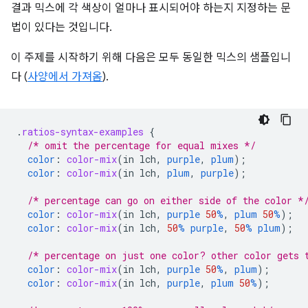
결과 믹스에 각 색상이 얼마나 표시되어야 하는지 지정하는 문
법이 있다는 것입니다.
이 주제를 시작하기 위해 다음은 모두 동일한 믹스의 샘플입니
다 (
사양에서 가져옴
).
.
ratios-syntax-examples
{
/* omit the percentage for equal mixes */
color
:
color-mix
(
in
lch
,
purple
,
plum
);
color
:
color-mix
(
in
lch
,
plum
,
purple
);
/* percentage can go on either side of the color *
color
:
color-mix
(
in
lch
,
purple
50
%
,
plum
50
%
);
color
:
color-mix
(
in
lch
,
50
%
purple
,
50
%
plum
);
/* percentage on just one color? other color gets 
color
:
color-mix
(
in
lch
,
purple
50
%
,
plum
);
color
:
color-mix
(
in
lch
,
purple
,
plum
50
%
);