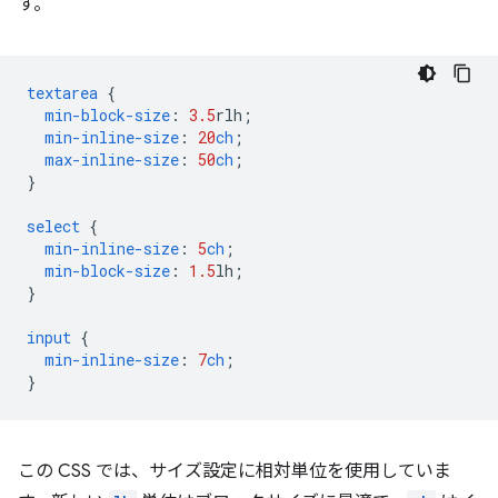
す。
textarea
{
min-block-size
:
3.5
rlh
;
min-inline-size
:
20
ch
;
max-inline-size
:
50
ch
;
}
select
{
min-inline-size
:
5
ch
;
min-block-size
:
1.5
lh
;
}
input
{
min-inline-size
:
7
ch
;
}
この CSS では、サイズ設定に相対単位を使用していま