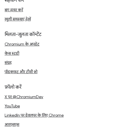
सहयोग करें
बग दायर करें
खुली समस्याएं देखें
मिलता-जुलता कॉन्टेंट
Chromium के अपडेट
केस स्टडी
संग्रह
पॉडकास्ट और टीवी शो
फ़ॉलो करें
X पर @ChromiumDev
YouTube
LinkedIn पर डेवलपर के लिए Chrome
आरएसएस