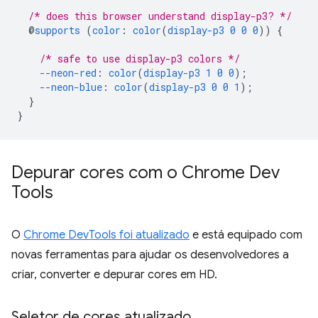
/* does this browser understand display-p3? */
@
supports
(
color
:
color
(
display-p3
0
0
0
))
{
/* safe to use display-p3 colors */
--neon-red
:
color
(
display-p3
1
0
0
);
--neon-blue
:
color
(
display-p3
0
0
1
);
}
}
Depurar cores com o Chrome Dev
Tools
O
Chrome DevTools foi atualizado
e está equipado com
novas ferramentas para ajudar os desenvolvedores a
criar, converter e depurar cores em HD.
Seletor de cores atualizado