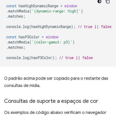
const
hasHighDynamicRange
=
window
.
matchMedia
(
'(dynamic-range: high)'
)
.
matches
;
console
.
log
(
hasHighDynamicRange
);
// true || false
const
hasP3Color
=
window
.
matchMedia
(
'(color-gamut: p3)'
)
.
matches
;
console
.
log
(
hasP3Color
);
// true || false
O padrão acima pode ser copiado para o restante das
consultas de mídia.
Consultas de suporte a espaços de cor
Os exemplos de código abaixo verificam o navegador