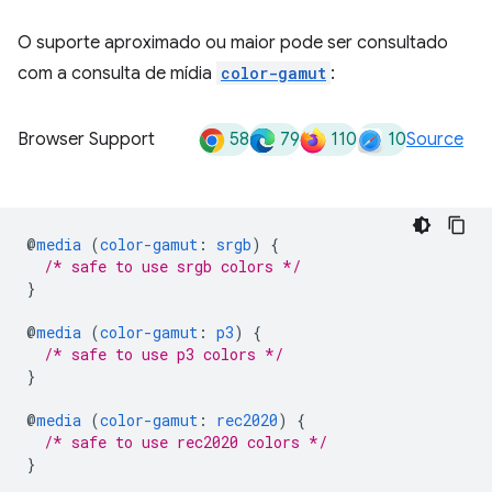
O suporte aproximado ou maior pode ser consultado
com a consulta de mídia
color-gamut
:
58
79
110
10
Browser Support
Source
@
media
(
color-gamut
:
srgb
)
{
/* safe to use srgb colors */
}
@
media
(
color-gamut
:
p3
)
{
/* safe to use p3 colors */
}
@
media
(
color-gamut
:
rec2020
)
{
/* safe to use rec2020 colors */
}