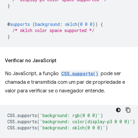
}
@
supports
(
background
:
oklch
(
0
0
0
))
{
/* oklch color space supported */
}
Verificar no Java
Script
No JavaScript, a função
CSS.supports()
pode ser
chamada e transmitida com um par de propriedade e
valor para verificar se o navegador entende.
CSS
.
supports
(
'background: rgb(0 0 0)'
)
CSS
.
supports
(
'background: color(display-p3 0 0 0)'
)
CSS
.
supports
(
'background: oklch(0 0 0)'
)