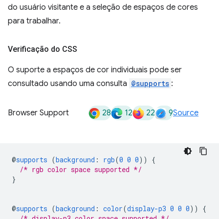
do usuário visitante e a seleção de espaços de cores
para trabalhar.
Verificação do CSS
O suporte a espaços de cor individuais pode ser
consultado usando uma consulta
@supports
:
28
12
22
9
Browser Support
Source
@
supports
(
background
:
rgb
(
0
0
0
))
{
/* rgb color space supported */
}
@
supports
(
background
:
color
(
display-p3
0
0
0
))
{
/* display-p3 color space supported */