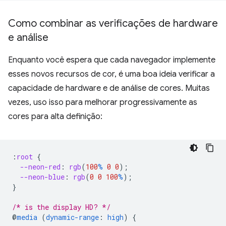
Como combinar as verificações de hardware
e análise
Enquanto você espera que cada navegador implemente
esses novos recursos de cor, é uma boa ideia verificar a
capacidade de hardware e de análise de cores. Muitas
vezes, uso isso para melhorar progressivamente as
cores para alta definição:
:
root
{
--neon-red
:
rgb
(
100
%
0
0
);
--neon-blue
:
rgb
(
0
0
100
%
);
}
/* is the display HD? */
@
media
(
dynamic-range
:
high
)
{