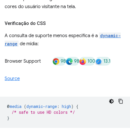
cores do usuário visitante na tela.
Verificação do CSS
A consulta de suporte menos específica é a
dynamic-
range
de mídia:
98
98
100
13.1
Browser Support
Source
@
media
(
dynamic-range
:
high
)
{
/* safe to use HD colors */
}