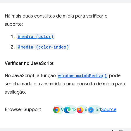
Há mais duas consultas de mídia para verificar o
suporte:
@media (color)
@media (color-index)
Verificar no Java
Script
No JavaScript, a função
window.matchMedia()
pode
ser chamada e transmitida a uma consulta de mídia para
avaliação.
9
12
6
5.1
Browser Support
Source