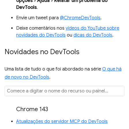
opções
>
Ajuda
>
Relatar um problema do
DevTools
.
Envie um tweet para
@ChromeDevTools
.
Deixe comentários nos
vídeos do YouTube sobre
novidades do DevTools
ou
dicas do DevTools
.
Novidades no Dev
Tools
Uma lista de tudo o que foi abordado na série
O que há
de novo no DevTools
.
Chrome 143
Atualizações do servidor MCP do DevTools