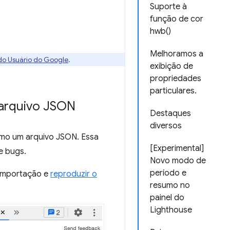
Suporte à
função de cor
hwb()
Melhoramos a
 do Usuário do Google
.
exibição de
propriedades
particulares.
 arquivo JSON
Destaques
diversos
omo um arquivo JSON. Essa
[Experimental]
de bugs.
Novo modo de
período e
 importação e
reproduzir o
resumo no
painel do
Lighthouse