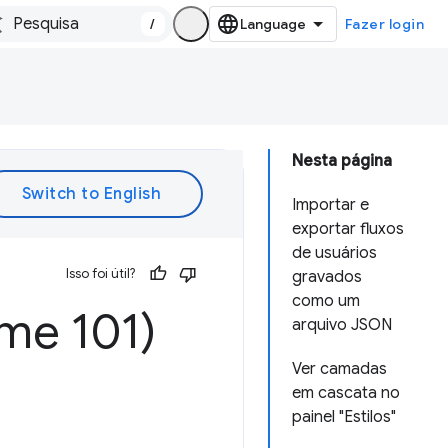
/
Fazer login
Nesta página
Importar e
exportar fluxos
de usuários
Isso foi útil?
gravados
como um
me 101)
arquivo JSON
Ver camadas
em cascata no
painel "Estilos"