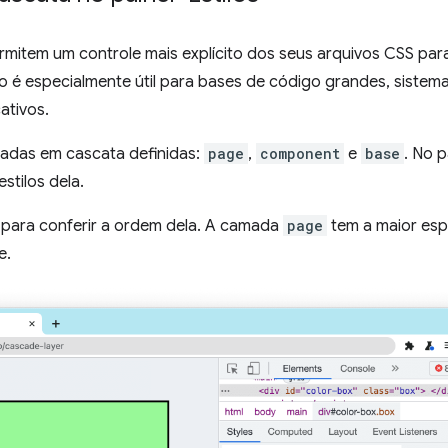
mitem um controle mais explícito dos seus arquivos CSS para 
sso é especialmente útil para bases de código grandes, sistem
ativos.
madas em cascata definidas:
page
,
component
e
base
. No p
stilos dela.
para conferir a ordem dela. A camada
page
tem a maior espe
e.