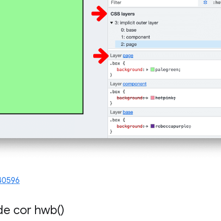
40596
de cor
hwb(
)