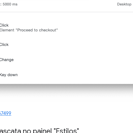
57499
cata no painel "Estilos"