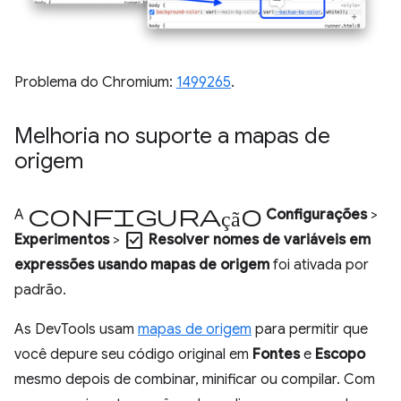
Problema do Chromium:
1499265
.
Melhoria no suporte a mapas de
origem
configuração
A
Configurações
>
check_box
Experimentos
>
Resolver nomes de variáveis em
expressões usando mapas de origem
foi ativada por
padrão.
As DevTools usam
mapas de origem
para permitir que
você depure seu código original em
Fontes
e
Escopo
mesmo depois de combinar, minificar ou compilar. Com