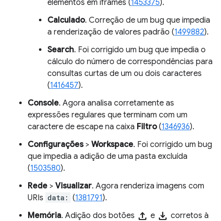
elementos em iframes (
1453375
).
Calculado
. Correção de um bug que impedia
a renderização de valores padrão (
1499882
).
Search
. Foi corrigido um bug que impedia o
cálculo do número de correspondências para
consultas curtas de um ou dois caracteres
(
1416457
).
Console
. Agora analisa corretamente as
expressões regulares que terminam com um
caractere de escape na caixa
Filtro
(
1346936
).
Configurações
>
Workspace
. Foi corrigido um bug
que impedia a adição de uma pasta excluída
(
1503580
).
Rede
>
Visualizar
. Agora renderiza imagens com
URIs
data:
(
1381791
).
upload
download
Memória
. Adição dos botões
e
corretos à