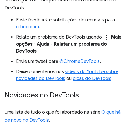
atualizações ou qualquer outra coisa relacionada aos
DevTools.
Envie feedback e solicitações de recursos para
crbug.com
.
more_vert
Relate um problema do DevTools usando
Mais
opções
>
Ajuda
>
Relatar um problema do
DevTools
.
Envie um tweet para
@ChromeDevTools
.
Deixe comentários nos
vídeos do YouTube sobre
novidades do DevTools
ou
dicas do DevTools
.
Novidades no Dev
Tools
Uma lista de tudo o que foi abordado na série
O que há
de novo no DevTools
.