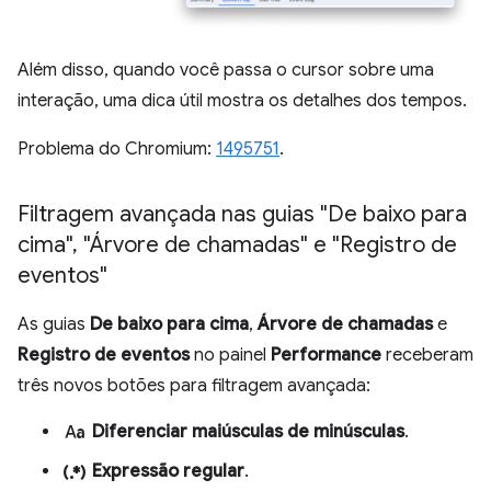
Além disso, quando você passa o cursor sobre uma
interação, uma dica útil mostra os detalhes dos tempos.
Problema do Chromium:
1495751
.
Filtragem avançada nas guias "De baixo para
cima"
,
"Árvore de chamadas" e "Registro de
eventos"
As guias
De baixo para cima
,
Árvore de chamadas
e
Registro de eventos
no painel
Performance
receberam
três novos botões para filtragem avançada:
match_case
Diferenciar maiúsculas de minúsculas
.
regular_expression
Expressão regular
.