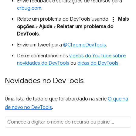
Envie feedback e solicitações de recursos para
crbug.com
.
more_vert
Relate um problema do DevTools usando
Mais
opções
>
Ajuda
>
Relatar um problema do
DevTools
.
Envie um tweet para
@ChromeDevTools
.
Deixe comentários nos
vídeos do YouTube sobre
novidades do DevTools
ou
dicas do DevTools
.
Novidades no Dev
Tools
Uma lista de tudo o que foi abordado na série
O que há
de novo no DevTools
.