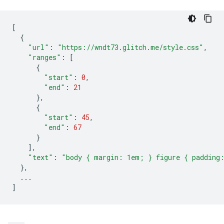
[
{
"url"
:
"https://wndt73.glitch.me/style.css"
,
"ranges"
:
[
{
"start"
:
0
,
"end"
:
21
},
{
"start"
:
45
,
"end"
:
67
}
],
"text"
:
"body { margin: 1em; } figure { padding
},
...
]