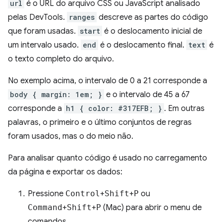
url
é o URL do arquivo CSS ou JavaScript analisado
pelas DevTools.
ranges
descreve as partes do código
que foram usadas.
start
é o deslocamento inicial de
um intervalo usado.
end
é o deslocamento final.
text
é
o texto completo do arquivo.
No exemplo acima, o intervalo de 0 a 21 corresponde a
body { margin: 1em; }
e o intervalo de 45 a 67
corresponde a
h1 { color: #317EFB; }
. Em outras
palavras, o primeiro e o último conjuntos de regras
foram usados, mas o do meio não.
Para analisar quanto código é usado no carregamento
da página e exportar os dados:
Pressione
Control
+
Shift
+
P
ou
Command
+
Shift
+
P
(Mac) para abrir o menu de
comandos.