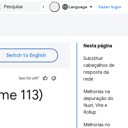
/
Fazer login
Nesta página
Substituir
cabeçalhos de
resposta da
Isso foi útil?
rede
me 113)
Melhorias na
depuração do
Nuxt, Vite e
Rollup
Melhorias no