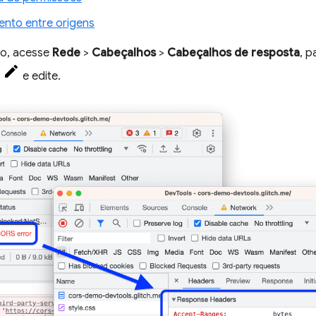
ento entre origens
ho, acesse
Rede
>
Cabeçalhos
>
Cabeçalhos de resposta
, p
m
e edite.