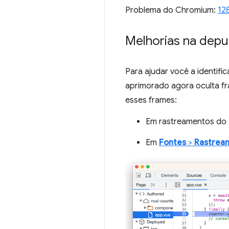
Problema do Chromium:
12
Melhorias na depu
Para ajudar você a identif
aprimorado agora oculta f
esses frames:
Em rastreamentos do
Em
Fontes
>
Rastrea