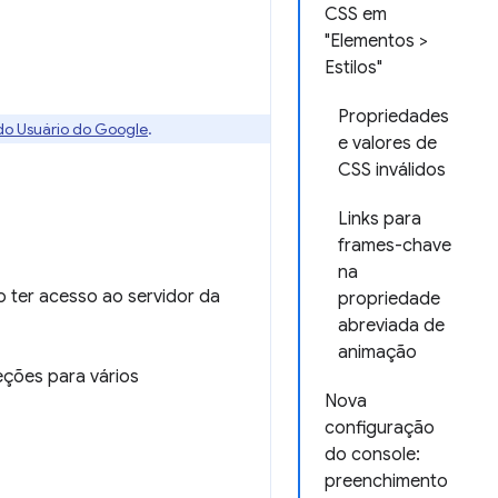
CSS em
"Elementos >
Estilos"
Propriedades
 do Usuário do Google
.
e valores de
CSS inválidos
Links para
frames-chave
na
io ter acesso ao servidor da
propriedade
abreviada de
animação
eções para vários
Nova
configuração
do console:
preenchimento