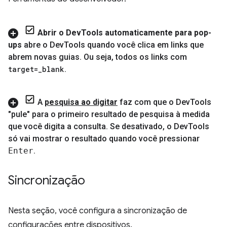
Abrir o Dev
Tools automaticamente para pop-
ups
abre o Dev
Tools quando você clica em links que
abrem novas guias
.
Ou seja
,
todos os links com
target=
_
blank
.
A
pesquisa ao digitar
faz com que o Dev
Tools
"pule" para o primeiro resultado de pesquisa à medida
que você digita a consulta
.
Se desativado
,
o Dev
Tools
só vai mostrar o resultado quando você pressionar
Enter
.
Sincronização
Nesta seção, você configura a sincronização de
configurações entre dispositivos.