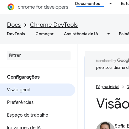
Documentos
Est
Docs
Chrome DevTools
DevTools
Começar
Assistência de IA
Painé
para seu idioma d
Configurações
Página inicial
D
Visão geral
Visão
Preferências
Espaço de trabalho
Sofia 
Inovações de IA