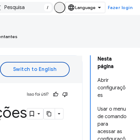
/
Fazer login
entantes
Nesta
página
Abrir
configuraçõ
Isso foi útil?
es
ções
Usar o menu
de comando
para
acessar as
configuraçõ