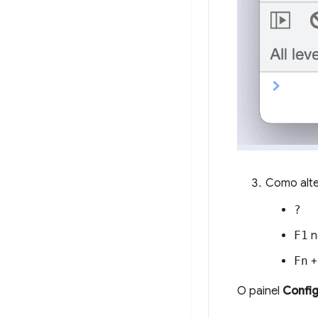
Como alte
?
F1
n
Fn
O painel
Confi