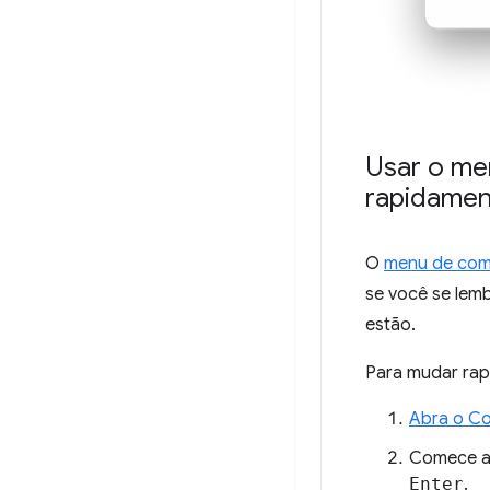
Usar o me
rapidamen
O
menu de co
se você se lem
estão.
Para mudar rap
Abra o C
Comece a 
Enter
.