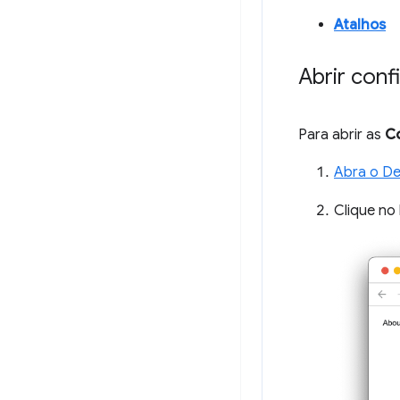
Atalhos
Abrir con
Para abrir as
C
Abra o De
Clique no