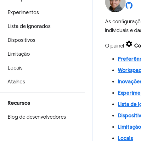
Experimentos
As configuraçõ
Lista de ignorados
individuais e d
Dispositivos
O painel
Co
Limitação
Preferên
Locais
Workspa
Atalhos
Inovações
Experime
Recursos
Lista de 
Dispositi
Blog de desenvolvedores
Limitação
Locais