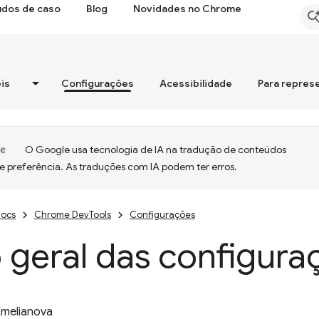
udos de caso
Blog
Novidades no Chrome
is
Configurações
Acessibilidade
Para repres
O Google usa tecnologia de IA na tradução de conteúdos
e preferência. As traduções com IA podem ter erros.
ocs
Chrome DevTools
Configurações
 geral das configura
Emelianova