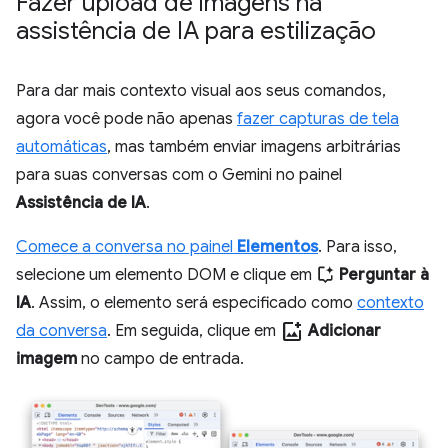
Fazer upload de imagens na
assistência de IA para estilização
Para dar mais contexto visual aos seus comandos,
agora você pode não apenas
fazer capturas de tela
automáticas
, mas também enviar imagens arbitrárias
para suas conversas com o Gemini no painel
Assistência de IA
.
Comece a conversa no painel
Elementos
. Para isso,
selecione um elemento DOM e clique em
Perguntar à
IA
. Assim, o elemento será especificado como
contexto
add_photo_alternate
da conversa
. Em seguida, clique em
Adicionar
imagem
no campo de entrada.