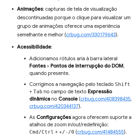
Animações
: capturas de tela de visualização
descontinuadas porque o clique para visualizar um
grupo de animações oferece uma experiência
semelhante e melhor (
crbug.com/330179643
).
Acessibilidade
:
Adicionamos rótulos aria à barra lateral
Fontes
>
Pontos de interrupção do DOM
,
quando presente.
Corrigimos a navegação pelo teclado
Shift
+
Tab
no campo de texto
Expressão
dinâmica
no
Console
(
crbug.com/408398435
,
crbug.com/420344137
).
As
Configurações
agora oferecem suporte a
atalhos de zoom in/out/redefinição:
Cmd/Ctrl
+
+/-/0
(
crbug.com/41484555
).