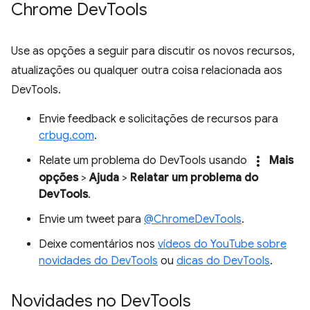
Chrome Dev
Tools
Use as opções a seguir para discutir os novos recursos,
atualizações ou qualquer outra coisa relacionada aos
DevTools.
Envie feedback e solicitações de recursos para
crbug.com
.
more_vert
Relate um problema do DevTools usando
Mais
opções
>
Ajuda
>
Relatar um problema do
DevTools
.
Envie um tweet para
@ChromeDevTools
.
Deixe comentários nos
vídeos do YouTube sobre
novidades do DevTools
ou
dicas do DevTools
.
Novidades no Dev
Tools