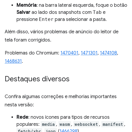
Memória
: na barra lateral esquerda, foque o botão
Salvar
ao lado dos snapshots com
Tab
e
pressione
Enter
para selecionar a pasta.
Além disso, vários problemas de anúncio do leitor de
tela foram corrigidos.
Problemas do Chromium:
1470401
,
1471301
,
1474108
,
1468631
.
Destaques diversos
Confira algumas correções e melhorias importantes
nesta versão:
Rede
: novos ícones para tipos de recursos
populares:
media
,
wasm
,
websocket
,
manifest
,
fetch/xhr
,
json
(
1466298
).