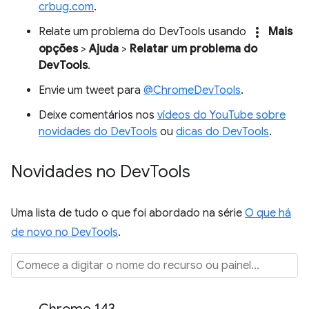
crbug.com
.
more_vert
Relate um problema do DevTools usando
Mais
opções
>
Ajuda
>
Relatar um problema do
DevTools
.
Envie um tweet para
@ChromeDevTools
.
Deixe comentários nos
vídeos do YouTube sobre
novidades do DevTools
ou
dicas do DevTools
.
Novidades no Dev
Tools
Uma lista de tudo o que foi abordado na série
O que há
de novo no DevTools
.