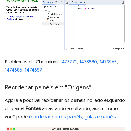
Problemas do Chromium:
1473771
,
1473880
,
1473963
,
1474686
,
1474687
.
Reordenar painéis em "Origens"
Agora é possível reordenar os painéis no lado esquerdo
do painel
Fontes
arrastando e soltando, assim como
você pode
reordenar outros painéis, guias e painéis
.