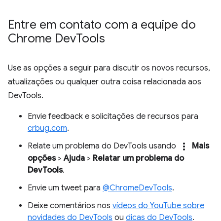
Entre em contato com a equipe do
Chrome Dev
Tools
Use as opções a seguir para discutir os novos recursos,
atualizações ou qualquer outra coisa relacionada aos
DevTools.
Envie feedback e solicitações de recursos para
crbug.com
.
more_vert
Relate um problema do DevTools usando
Mais
opções
>
Ajuda
>
Relatar um problema do
DevTools
.
Envie um tweet para
@ChromeDevTools
.
Deixe comentários nos
vídeos do YouTube sobre
novidades do DevTools
ou
dicas do DevTools
.