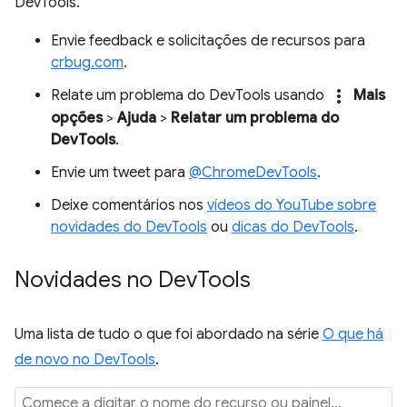
DevTools.
Envie feedback e solicitações de recursos para
crbug.com
.
more_vert
Relate um problema do DevTools usando
Mais
opções
>
Ajuda
>
Relatar um problema do
DevTools
.
Envie um tweet para
@ChromeDevTools
.
Deixe comentários nos
vídeos do YouTube sobre
novidades do DevTools
ou
dicas do DevTools
.
Novidades no Dev
Tools
Uma lista de tudo o que foi abordado na série
O que há
de novo no DevTools
.