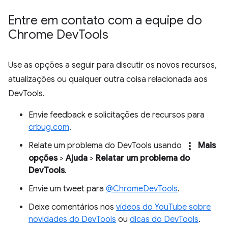
Entre em contato com a equipe do
Chrome Dev
Tools
Use as opções a seguir para discutir os novos recursos,
atualizações ou qualquer outra coisa relacionada aos
DevTools.
Envie feedback e solicitações de recursos para
crbug.com
.
more_vert
Relate um problema do DevTools usando
Mais
opções
>
Ajuda
>
Relatar um problema do
DevTools
.
Envie um tweet para
@ChromeDevTools
.
Deixe comentários nos
vídeos do YouTube sobre
novidades do DevTools
ou
dicas do DevTools
.