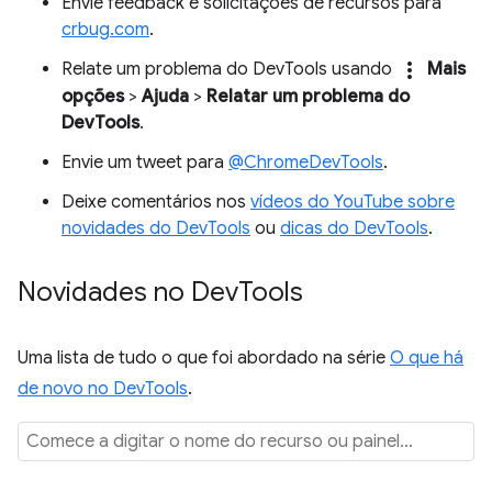
Envie feedback e solicitações de recursos para
crbug.com
.
more_vert
Relate um problema do DevTools usando
Mais
opções
>
Ajuda
>
Relatar um problema do
DevTools
.
Envie um tweet para
@ChromeDevTools
.
Deixe comentários nos
vídeos do YouTube sobre
novidades do DevTools
ou
dicas do DevTools
.
Novidades no Dev
Tools
Uma lista de tudo o que foi abordado na série
O que há
de novo no DevTools
.