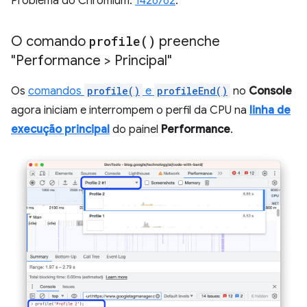
Problema do Chromium:
1426762
.
O comando
profile(
)
preenche
"Performance > Principal"
Os
comandos
profile()
e
profileEnd()
no
Console
agora iniciam e interrompem o perfil da CPU na
linha de
execução principal
do painel
Performance
.