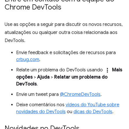
Chrome Dev
Tools
Use as opções a seguir para discutir os novos recursos,
atualizações ou qualquer outra coisa relacionada aos
DevTools.
Envie feedback e solicitações de recursos para
crbug.com
.
more_vert
Relate um problema do DevTools usando
Mais
opções
>
Ajuda
>
Relatar um problema do
DevTools
.
Envie um tweet para
@ChromeDevTools
.
Deixe comentários nos
vídeos do YouTube sobre
novidades do DevTools
ou
dicas do DevTools
.
Novidades no Dev
Tools