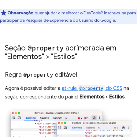
Observação
:quer ajudar a melhorar o DevTools? Inscreva-se para
participar da
Pesquisa de Experiência do Usuário do Google
.
Seção
@property
aprimorada em
"Elementos" > "Estilos"
Regra
@property
editável
Agora é possível editar a
at-rule
@property
do CSS
na
seção correspondente do painel
Elementos
>
Estilos
.