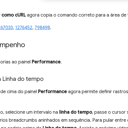
r como cURL
agora copia o comando correto para a área de 
267033
,
1276452
,
798498
.
empenho
horias ao painel
Performance
.
a Linha do tempo
 de cima do painel
Performance
agora permite definir rastro
o, selecione um intervalo na
linha do tempo
, passe o cursor 
 vários breadcrumbs aninhados em sequência. Para pular entre 