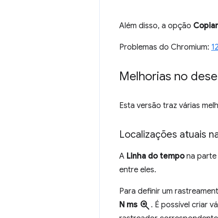
Além disso, a opção
Copia
Problemas do Chromium:
1
Melhorias no des
Esta versão traz várias mel
Localizações atuais n
A
Linha do tempo
na parte
entre eles.
Para definir um rastreament
zoom_in
N ms
. É possível criar