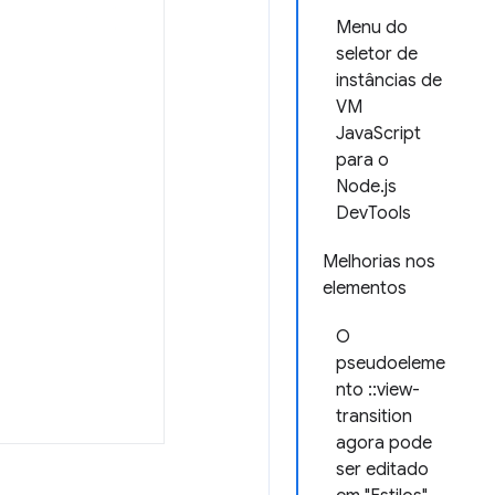
Menu do
seletor de
instâncias de
VM
JavaScript
para o
Node.js
DevTools
Melhorias nos
elementos
O
pseudoeleme
nto ::view-
transition
agora pode
ser editado