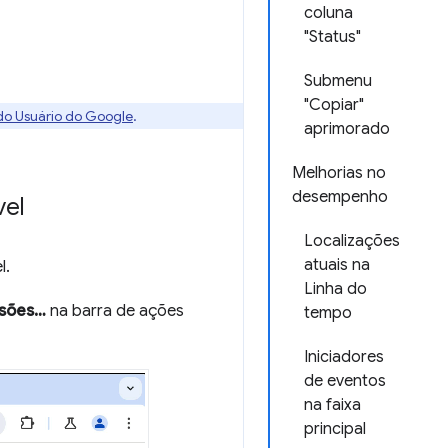
coluna
"Status"
Submenu
"Copiar"
 do Usuário do Google
.
aprimorado
Melhorias no
desempenho
vel
Localizações
atuais na
l.
Linha do
nsões…
na barra de ações
tempo
Iniciadores
de eventos
na faixa
principal