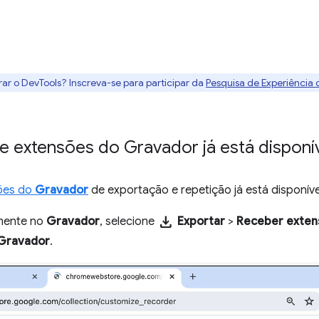
rar o DevTools? Inscreva-se para participar da
Pesquisa de Experiência
de extensões do Gravador já está disponí
ões do
Gravador
de exportação e repetição já está disponíve
download
amente no
Gravador
, selecione
Exportar
>
Receber exte
Gravador
.