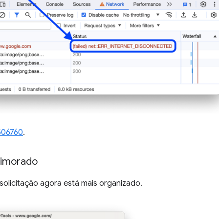
506760
.
rimorado
olicitação agora está mais organizado.