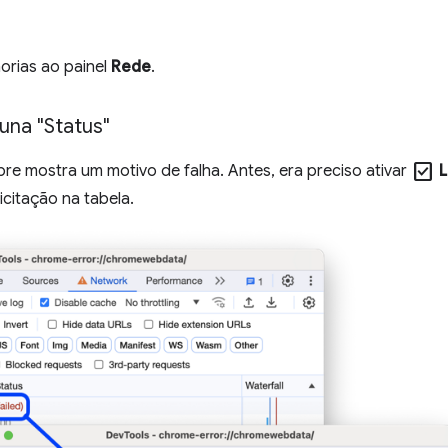
horias ao painel
Rede
.
una "Status"
check_box
e mostra um motivo de falha. Antes, era preciso ativar
L
icitação na tabela.