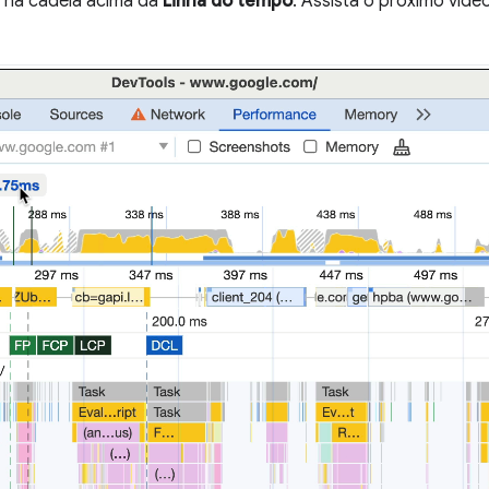
 na cadeia acima da
Linha do tempo
. Assista o próximo víd