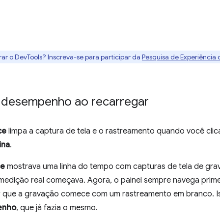
rar o DevTools? Inscreva-se para participar da
Pesquisa de Experiência
e desempenho ao recarregar
ce
limpa a captura de tela e o rastreamento quando você cli
ina
.
ce
mostrava uma linha do tempo com capturas de tela de grav
 medição real começava. Agora, o painel sempre navega prime
r que a gravação comece com um rastreamento em branco. Is
enho
, que já fazia o mesmo.