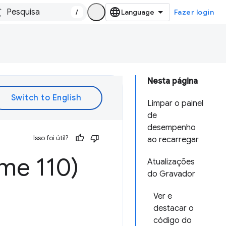
/
Fazer login
Nesta página
Limpar o painel
de
desempenho
Isso foi útil?
ao recarregar
me 110)
Atualizações
do Gravador
Ver e
destacar o
código do