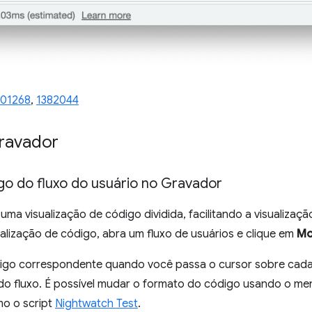
101268
,
1382044
Gravador
go do fluxo do usuário no Gravador
ma visualização de código dividida, facilitando a visualizaç
ualização de código, abra um fluxo de usuários e clique em
Mo
igo correspondente quando você passa o cursor sobre cada
 do fluxo. É possível mudar o formato do código usando o m
mo o script
Nightwatch Test
.