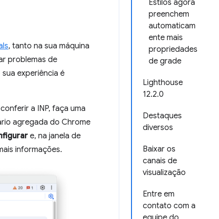
Estilos agora
preenchem
automaticam
ente mais
als
, tanto na sua máquina
propriedades
icar problemas de
de grade
sua experiência é
Lighthouse
12.2.0
 conferir a INP, faça uma
Destaques
uário agregada do Chrome
diversos
figurar
e, na janela de
Baixar os
mais informações.
canais de
visualização
Entre em
contato com a
equipe do