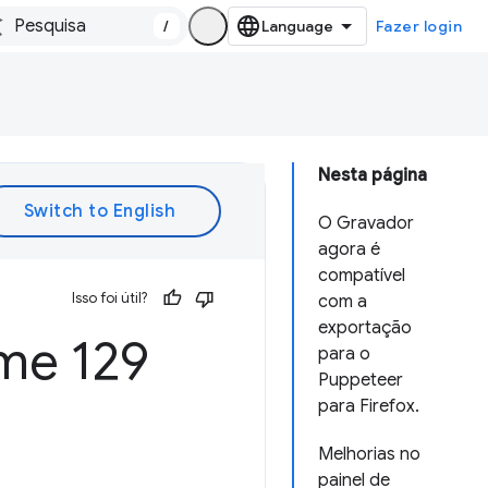
/
Fazer login
Nesta página
O Gravador
agora é
compatível
Isso foi útil?
com a
exportação
me 129
para o
Puppeteer
para Firefox.
Melhorias no
painel de