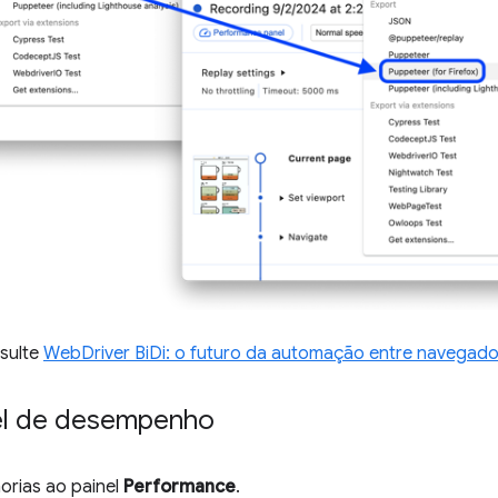
sulte
WebDriver BiDi: o futuro da automação entre navegad
nel de desempenho
horias ao painel
Performance
.