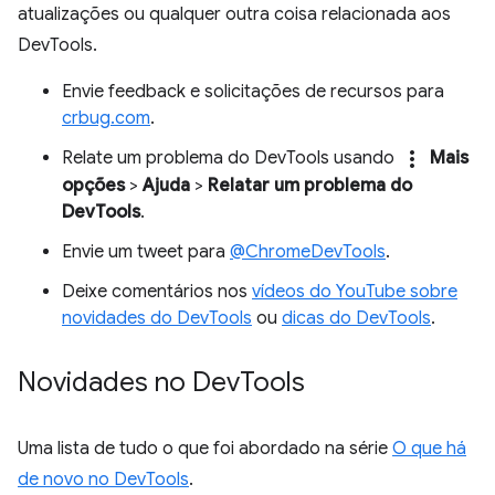
atualizações ou qualquer outra coisa relacionada aos
DevTools.
Envie feedback e solicitações de recursos para
crbug.com
.
more_vert
Relate um problema do DevTools usando
Mais
opções
>
Ajuda
>
Relatar um problema do
DevTools
.
Envie um tweet para
@ChromeDevTools
.
Deixe comentários nos
vídeos do YouTube sobre
novidades do DevTools
ou
dicas do DevTools
.
Novidades no Dev
Tools
Uma lista de tudo o que foi abordado na série
O que há
de novo no DevTools
.