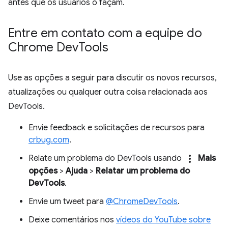
antes que os usuários o façam.
Entre em contato com a equipe do
Chrome Dev
Tools
Use as opções a seguir para discutir os novos recursos,
atualizações ou qualquer outra coisa relacionada aos
DevTools.
Envie feedback e solicitações de recursos para
crbug.com
.
more_vert
Relate um problema do DevTools usando
Mais
opções
>
Ajuda
>
Relatar um problema do
DevTools
.
Envie um tweet para
@ChromeDevTools
.
Deixe comentários nos
vídeos do YouTube sobre