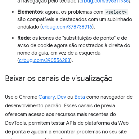
a navegação pelo teclado (
crbug.com/396311936
).
Elementos
: agora, os problemas com
<select>
são compatíveis e destacados com um sublinhado
ondulado (
crbug.com/378738916
).
Rede
: os ícones de "substituição de ponto" e de
aviso de cookie agora são mostrados à direita do
nome da guia, em vez de à esquerda
(
crbug.com/390556283
).
Baixar os canais de visualização
Use o Chrome
Canary
,
Dev
ou
Beta
como navegador de
desenvolvimento padrão. Esses canais de prévia
oferecem acesso aos recursos mais recentes do
DevTools, permitem testar APIs de plataforma da Web
de ponta e ajudam a encontrar problemas no seu site