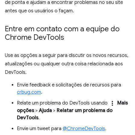
de ponta e ajudam a encontrar problemas no seu site
antes que os usuários o façam.
Entre em contato com a equipe do
Chrome Dev
Tools
Use as opções a seguir para discutir os novos recursos,
atualizações ou qualquer outra coisa relacionada aos
DevTools.
Envie feedback e solicitações de recursos para
crbug.com
.
more_vert
Relate um problema do DevTools usando
Mais
opções
>
Ajuda
>
Relatar um problema do
DevTools
.
Envie um tweet para
@ChromeDevTools
.