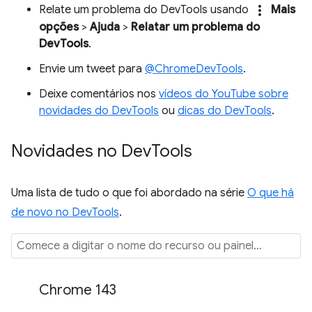
more_vert
Relate um problema do DevTools usando
Mais
opções
>
Ajuda
>
Relatar um problema do
DevTools
.
Envie um tweet para
@ChromeDevTools
.
Deixe comentários nos
vídeos do YouTube sobre
novidades do DevTools
ou
dicas do DevTools
.
Novidades no Dev
Tools
Uma lista de tudo o que foi abordado na série
O que há
de novo no DevTools
.
Chrome 143