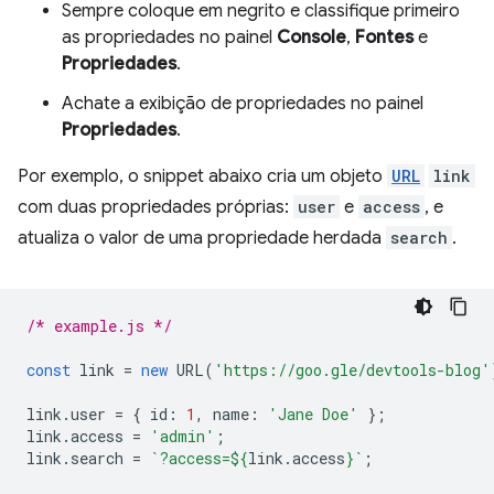
Sempre coloque em negrito e classifique primeiro
as propriedades no painel
Console
,
Fontes
e
Propriedades
.
Achate a exibição de propriedades no painel
Propriedades
.
Por exemplo, o snippet abaixo cria um objeto
URL
link
com duas propriedades próprias:
user
e
access
, e
atualiza o valor de uma propriedade herdada
search
.
/* example.js */
const
link
=
new
URL
(
'https://goo.gle/devtools-blog'
link
.
user
=
{
id
:
1
,
name
:
'Jane Doe'
};
link
.
access
=
'admin'
;
link
.
search
=
`?access=
${
link
.
access
}
`
;