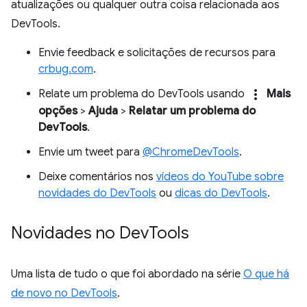
atualizações ou qualquer outra coisa relacionada aos
DevTools.
Envie feedback e solicitações de recursos para
crbug.com
.
more_vert
Relate um problema do DevTools usando
Mais
opções
>
Ajuda
>
Relatar um problema do
DevTools
.
Envie um tweet para
@ChromeDevTools
.
Deixe comentários nos
vídeos do YouTube sobre
novidades do DevTools
ou
dicas do DevTools
.
Novidades no Dev
Tools
Uma lista de tudo o que foi abordado na série
O que há
de novo no DevTools
.