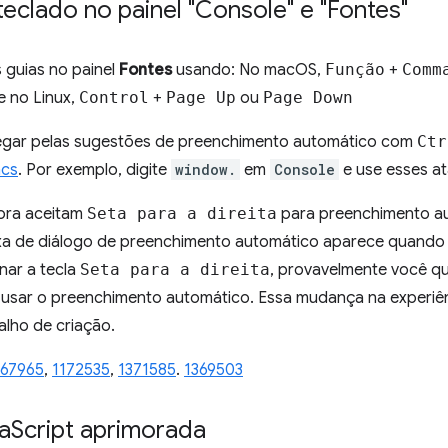
eclado no painel "Console" e "Fontes"
 guias no painel
Fontes
usando: No macOS,
Função
+
Comm
 no Linux,
Control
+
Page Up
ou
Page Down
egar pelas sugestões de preenchimento automático com
Ctr
cs
. Por exemplo, digite
window.
em
Console
e use esses at
gora aceitam
Seta para a direita
para preenchimento au
ixa de diálogo de preenchimento automático aparece quando
nar a tecla
Seta para a direita
, provavelmente você que
usar o preenchimento automático. Essa mudança na experiênc
alho de criação.
167965
,
1172535
,
1371585
.
1369503
a
Script aprimorada