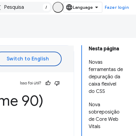
/
Fazer login
Nesta página
Novas
ferramentas de
depuração da
Isso foi útil?
caixa flexível
do CSS
ome 90)
Nova
sobreposição
de Core Web
Vitals