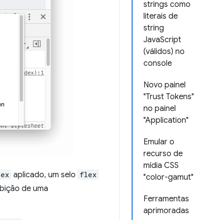
strings como
literais de
string
JavaScript
(válidos) no
console
Novo painel
"Trust Tokens"
no painel
"Application"
Emular o
recurso de
mídia CSS
lex
aplicado, um selo
flex
"color-gamut"
xibição de uma
Ferramentas
aprimoradas