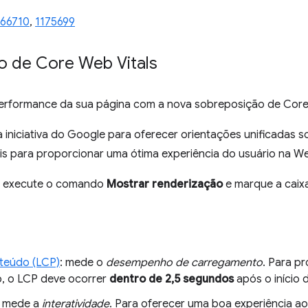
166710
,
1175699
o de Core Web Vitals
performance da sua página com a nova sobreposição de Core
iniciativa do Google para oferecer orientações unificadas s
is para proporcionar uma ótima experiência do usuário na W
, execute o comando
Mostrar renderização
e marque a caix
nteúdo (LCP)
: mede o
desempenho de carregamento
. Para p
o, o LCP deve ocorrer
dentro de 2,5 segundos
após o início
: mede a
interatividade
. Para oferecer uma boa experiência a