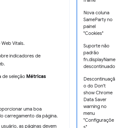
frame
Nova coluna
SameParty no
painel
"Cookies"
 Web Vitals.
Suporte não
padrão
obre indicadores de
fn.displayName
eb.
descontinuado
a de seleção
Métricas
Descontinuaçã
o do Don't
show Chrome
Data Saver
warning no
roporcionar uma boa
menu
 do carregamento da página.
"Configuraçõe
o usuário, as páginas devem
s"