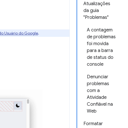
Atualizações
da guia
"Problemas"
A contagem
 do Usuário do Google
.
de problemas
foi movida
para a barra
de status do
console
Denunciar
problemas
com a
Atividade
Confiável na
Web
Formatar