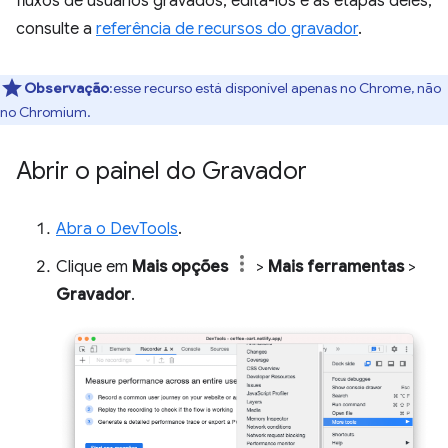
fluxos de usuários gravados, editá-los e as etapas deles,
consulte a
referência de recursos do gravador
.
Observação
:esse recurso está disponível apenas no Chrome, não
no Chromium.
Abrir o painel do Gravador
Abra o DevTools
.
Clique em
Mais opções
>
Mais ferramentas
>
Gravador
.