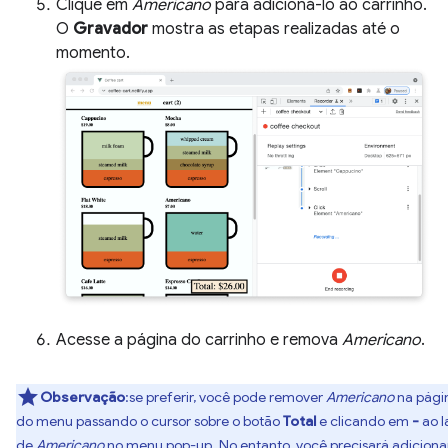
Clique em
Americano
para adicioná-lo ao carrinho.
O
Gravador
mostra as etapas realizadas até o
momento.
Acesse a página do carrinho e remova
Americano
.
Observação
:se preferir, você pode remover
Americano
na pági
do menu passando o cursor sobre o botão
Total
e clicando em
-
ao l
de
Americano
no menu pop-up. No entanto, você precisará
adiciona