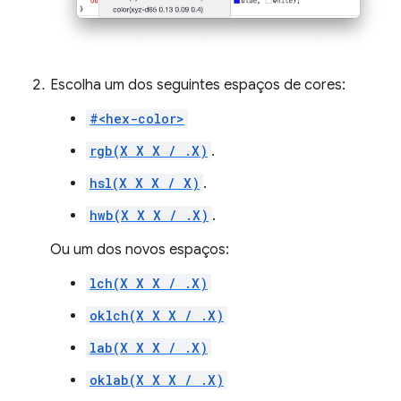
Escolha um dos seguintes espaços de cores:
#<hex-color>
rgb(X X X / .X)
.
hsl(X X X / X)
.
hwb(X X X / .X)
.
Ou um dos novos espaços:
lch(X X X / .X)
oklch(X X X / .X)
lab(X X X / .X)
oklab(X X X / .X)