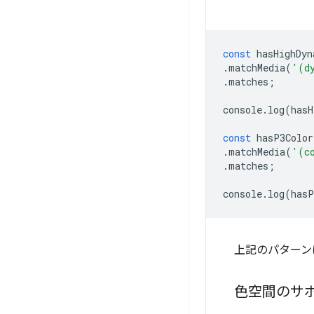
const
hasHighDyn
.
matchMedia
(
'(d
.
matches
;
console
.
log
(
hasH
const
hasP3Color
.
matchMedia
(
'(c
.
matches
;
console
.
log
(
hasP
上記のパターン
色空間のサ