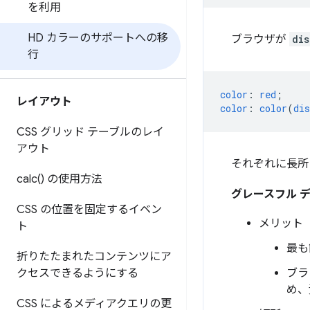
を利用
HD カラーのサポートへの移
ブラウザが
di
行
color
:
red
;
レイアウト
color
:
color
(
dis
CSS グリッド テーブルのレイ
アウト
それぞれに長所
calc(
) の使用方法
グレースフル 
CSS の位置を固定するイベン
メリット
ト
最も
折りたたまれたコンテンツにア
クセスできるようにする
ブラ
め、
CSS によるメディアクエリの更