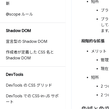
短所
新
ブラ
@scope ルール
ブラ
して
Shadow DOM
ます
段階的な拡張
宣言型の Shadow DOM
メリット
作成者が定義した CSS 名と
Shadow DOM
管理
現在
Dev
Tools
短所
Dev
Tools の CSS グリッド
2 
2 
Dev
Tools での CSS-in-JS サポ
ート