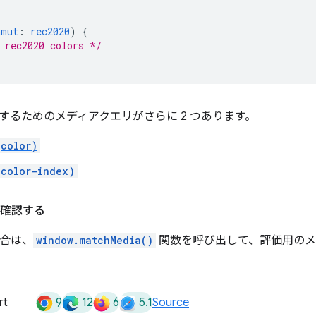
amut
:
rec2020
)
{
 rec2020 colors */
するためのメディアクエリがさらに 2 つあります。
(color)
(color-index)
から確認する
の場合は、
window.matchMedia()
関数を呼び出して、評価用のメ
9
12
6
5.1
rt
Source