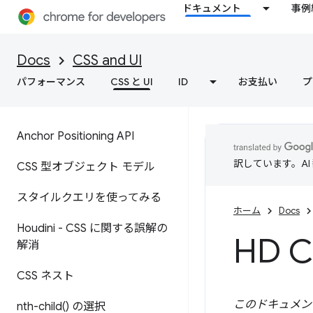
ドキュメント
事例
Docs
CSS and UI
パフォーマンス
CSS と UI
ID
お支払い
プ
Anchor Positioning API
訳しています。A
CSS 型オブジェクト モデル
スタイルクエリを使ってみる
ホーム
Docs
Houdini - CSS に関する誤解の
HD 
解消
CSS ネスト
このドキュメン
nth-child(
) の選択