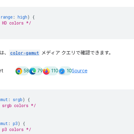
-range
:
high
)
{
 HD colors */
は、
color-gamut
メディア クエリで確認できます。
58
79
110
10
rt
Source
amut
:
srgb
)
{
 srgb colors */
amut
:
p3
)
{
 p3 colors */