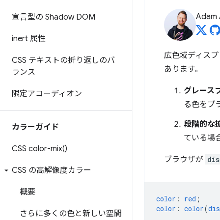
Adam 
宣言型の Shadow DOM
inert 属性
広色域ディスプ
CSS テキストの折り返しのバ
あります。
ランス
グレース
限定アコーディオン
る色をブ
段階的な
カラーガイド
ている場
CSS
color-mix(
)
ブラウザが
di
CSS の高解像度カラー
概要
color
:
red
;
color
:
color
(
dis
さらに多くの色と新しい空間