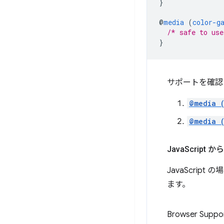
}
@
media
(
color-g
/* safe to use
}
サポートを確認
@media 
@media 
Java
Script 
JavaScript 
ます。
Browser Suppo