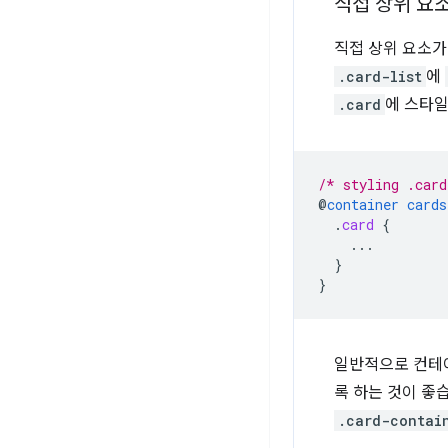
직접 상위 요
직접 상위 요소가
.card-list
에
.card
에 스타일
/* styling .card
@
container
cards
.
card
{
...
}
}
일반적으로 컨테이
록 하는 것이 좋
.card-contai