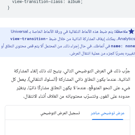
view-transition-class
:
album
;
}
ملاحظة:
يتم ضبط هذه الأنماط التلقائية في ورقة الأنماط الخاصة بـ Universal
Analytics. يمكنك إيقاف المشاركة الذاتية من خلال ضبط
view-transition-
في أنماطك. في حال إجراء ذلك، من المحتمل ألا يتم قص محتوى النطاق أو
name: none
تغييره بصريًا كجزء من عملية انتقال العرض.
جرِّب ذلك في العرض التوضيحي التالي. يتيح لك ذلك إلغاء المشاركة
الذاتية. عندما يكون النطاق ذاتي المشاركة (السلوك التلقائي)، يعمل كل
شيء على النحو المتوقّع. عندما لا يكون النطاق مشاركًا ذاتيًا، يتغيّر
حدوده على الفور، وتتسرّب محتوياته من الغلاف أثناء الانتقال.
عرض توضيحي مباشر
تسجيل العرض التوضيحي