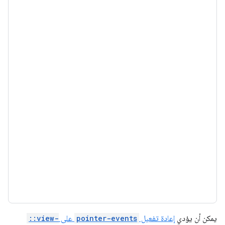
يمكن أن يؤدي
إعادة تفعيل
pointer-events
على
::view-