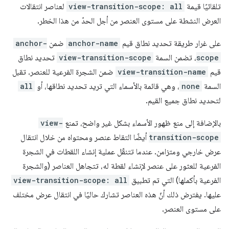
تلقائيًا قيمة
view-transition-scope: all
لعناصر انتقالات
العرض النشطة على مستوى العنصر من أجل الحدّ من هذا الخطر.
على غرار طريقة تحديد نطاق قيم
anchor-name
ضمن
anchor-
scope
، تضمن السمة
view-transition-scope
تحديد نطاق
قيم
view-transition-name
ضمن الشجرة الفرعية للعنصر. تقبل
السمة
none
، وهي قائمة بالأسماء التي تريد تحديد نطاقها، أو
all
لتحديد نطاق جميع القيم.
بالإضافة إلى منع ظهور الأسماء بشكل غير واضح، تمنع
view-
transition-scope
أيضًا التقاط عنصر ومحتواه من خلال انتقال
عرض خارجي ومتزامن. عندما تتنقّل عملية إنشاء اللقطات في الشجرة
الفرعية للعثور على عنصر لإنشاء لقطة له، تتجاهل العناصر (والشجرة
الفرعية بأكملها) التي تم تطبيق
view-transition-scope: all
عليها. يفترض ذلك أنّ هذه العناصر تشارك حاليًا في انتقال عرض مختلف
على مستوى العنصر.