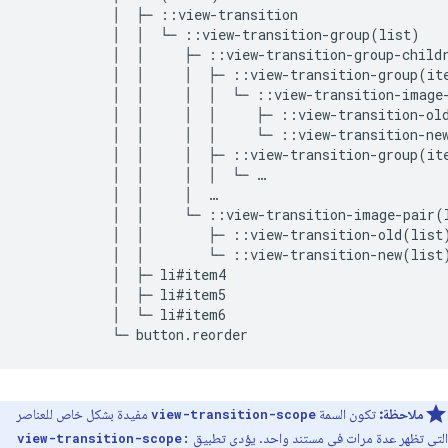
           │  ├─ ::view-transition

           │  │  └─ ::view-transition-group(list)

           │  │     ├─ ::view-transition-group-childr
           │  │     │  ├─ ::view-transition-group(ite
           │  │     │  │  └─ ::view-transition-image-
           │  │     │  │     ├─ ::view-transition-old
           │  │     │  │     └─ ::view-transition-new
           │  │     │  ├─ ::view-transition-group(ite
           │  │     │  │  └─ …

           │  │     │  …

           │  │     └─ ::view-transition-image-pair(l
           │  │        ├─ ::view-transition-old(list)
           │  │        └─ ::view-transition-new(list)
           │  ├─ li#item4

           │  ├─ li#item5

           │  └─ li#item6

ملاحظة:
تكون السمة
مفيدة بشكل خاص للعناصر
view-transition-scope
التي تظهر عدة مرات في مستند واحد. يؤدي تطبيق
view-transition-scope: