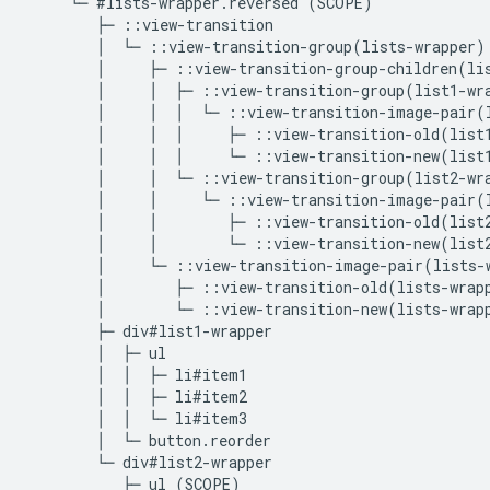
     └─ #lists-wrapper.reversed (SCOPE)

        ├─ ::view-transition

        │  └─ ::view-transition-group(lists-wrapper)

        │     ├─ ::view-transition-group-children(lis
        │     │  ├─ ::view-transition-group(list1-wra
        │     │  │  └─ ::view-transition-image-pair(l
        │     │  │     ├─ ::view-transition-old(list1
        │     │  │     └─ ::view-transition-new(list1
        │     │  └─ ::view-transition-group(list2-wra
        │     │     └─ ::view-transition-image-pair(l
        │     │        ├─ ::view-transition-old(list2
        │     │        └─ ::view-transition-new(list2
        │     └─ ::view-transition-image-pair(lists-w
        │        ├─ ::view-transition-old(lists-wrapp
        │        └─ ::view-transition-new(lists-wrapp
        ├─ div#list1-wrapper

        │  ├─ ul

        │  │  ├─ li#item1

        │  │  ├─ li#item2

        │  │  └─ li#item3

        │  └─ button.reorder

        └─ div#list2-wrapper

           ├─ ul (SCOPE)
