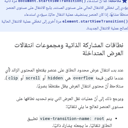
ملاحظة:
كما أنّ استدعاء
مرة ثانية
document.startViewTransition()
يؤدي إلى تخطّي الانتقال الحالي على مستوى المستند، يتّبع الانتقال على مستوى العنصر
منطقًا مشابهًا. إذا كان العنصر يستضيف عملية انتقال حاليًا، سيؤدي استدعاء
مرة أخرى إلى تخطّي عملية الانتقال الحالية
element.startViewTransition()
لصالح عملية الانتقال الجديدة.
نطاقات المشاركة الذاتية ومجموعات انتقالات
العرض المتداخلة
عند بدء انتقال عرض محدود النطاق على عنصر يقتطع المحتوى الزائد (أي
عندما تكون قيمة
overflow
هي
hidden
أو
scroll
أو
clip
)،
ستلاحظ أنّ محتوى انتقال العرض يظل مقتطعًا بصريًا.
ويرجع ذلك إلى أنّ عمليات نقل العرض التي يتم تحديد نطاقها على
مستوى العنصر تعالج ما يلي تلقائيًا:
يتم
view-transition-name: root
تطبيق
النطاق تلقائيًا، ما يجعله يشارك ذاتيًا.