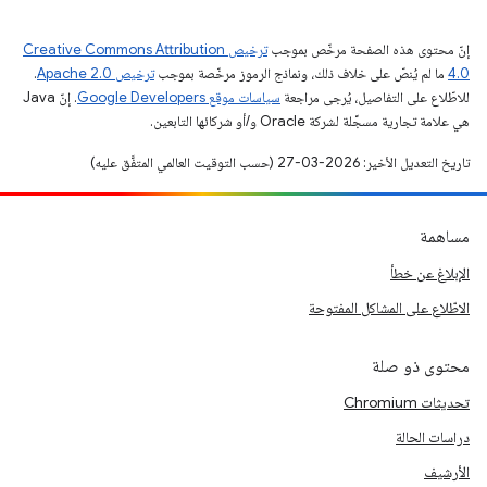
إنّ محتوى هذه الصفحة مرخّص بموجب
ترخيص Creative Commons Attribution
4.0‏
ما لم يُنصّ على خلاف ذلك، ونماذج الرموز مرخّصة بموجب
ترخيص Apache 2.0‏
.
للاطّلاع على التفاصيل، يُرجى مراجعة
سياسات موقع Google Developers‏
. إنّ Java
هي علامة تجارية مسجَّلة لشركة Oracle و/أو شركائها التابعين.
تاريخ التعديل الأخير: 2026-03-27 (حسب التوقيت العالمي المتفَّق عليه)
مساهمة
الإبلاغ عن خطأ
الاطّلاع على المشاكل المفتوحة
محتوى ذو صلة
تحديثات Chromium
دراسات الحالة
الأرشيف