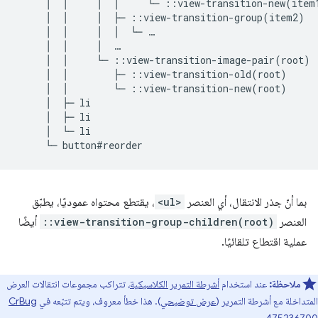
     │  │     │  │     └─ ::view-transition-new(item1
     │  │     │  ├─ ::view-transition-group(item2)

     │  │     │  │  └─ …

     │  │     │  …

     │  │     └─ ::view-transition-image-pair(root)

     │  │        ├─ ::view-transition-old(root)

     │  │        └─ ::view-transition-new(root)

     │  ├─ li

     │  ├─ li

     │  └─ li

بما أنّ جذر الانتقال، أي العنصر
<ul>
، يقتطع محتواه عموديًا، يطبّق
العنصر
::view-transition-group-children(root)
أيضًا
عملية اقتطاع تلقائيًا.
ملاحظة:
عند استخدام
أشرطة التمرير الكلاسيكية
، تتراكب مجموعات انتقالات العرض
المتداخلة مع أشرطة التمرير (
عرض توضيحي
). هذا خطأ معروف، ويتم تتبّعه في
CrBug