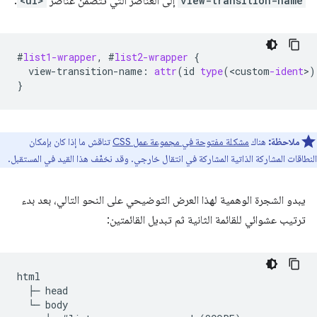
view-transition-name
إلى العناصر التي تتضمّن عناصر
<ul>
.
#
list1-wrapper
,
#
list2-wrapper
{
view-transition-name
:
attr
(
id
type
(
<
custom
-ident
>
)
}
ملاحظة:
هناك
مشكلة مفتوحة في مجموعة عمل CSS
تناقش ما إذا كان بإمكان
النطاقات المشاركة الذاتية المشاركة في انتقال خارجي. وقد نخفّف هذا القيد في المستقبل.
يبدو الشجرة الوهمية لهذا العرض التوضيحي على النحو التالي، بعد بدء
ترتيب عشوائي للقائمة الثانية ثم تبديل القائمتين:
html

  ├─ head

  └─ body
