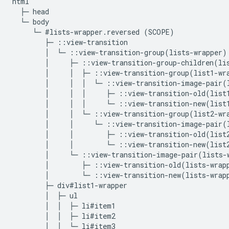
html

  ├─ head

  └─ body

     └─ #lists-wrapper.reversed (SCOPE)

        ├─ ::view-transition

        │  └─ ::view-transition-group(lists-wrapper)

        │     ├─ ::view-transition-group-children(lis
        │     │  ├─ ::view-transition-group(list1-wra
        │     │  │  └─ ::view-transition-image-pair(l
        │     │  │     ├─ ::view-transition-old(list1
        │     │  │     └─ ::view-transition-new(list1
        │     │  └─ ::view-transition-group(list2-wra
        │     │     └─ ::view-transition-image-pair(l
        │     │        ├─ ::view-transition-old(list2
        │     │        └─ ::view-transition-new(list2
        │     └─ ::view-transition-image-pair(lists-w
        │        ├─ ::view-transition-old(lists-wrapp
        │        └─ ::view-transition-new(lists-wrapp
        ├─ div#list1-wrapper

        │  ├─ ul

        │  │  ├─ li#item1

        │  │  ├─ li#item2

        │  │  └─ li#item3
