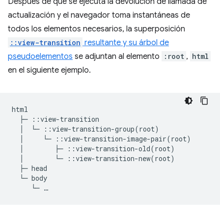
Después de que se ejecuta la devolución de llamada de
actualización y el navegador toma instantáneas de
todos los elementos necesarios, la superposición
::view-transition
resultante y su árbol de
pseudoelementos
se adjuntan al elemento
:root
,
html
en el siguiente ejemplo.
html

  ├─ ::view-transition

  │  └─ ::view-transition-group(root)

  │     └─ ::view-transition-image-pair(root)

  │        ├─ ::view-transition-old(root)

  │        └─ ::view-transition-new(root)

  ├─ head

  └─ body
