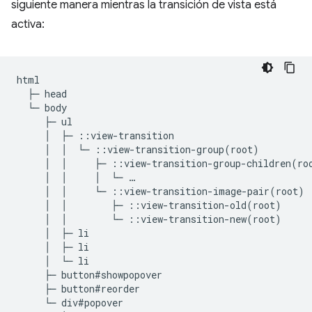
siguiente manera mientras la transición de vista está
activa:
html

  ├─ head

  └─ body

     ├─ ul

     │  ├─ ::view-transition

     │  │  └─ ::view-transition-group(root)

     │  │     ├─ ::view-transition-group-children(roo
     │  │     │  └─ …

     │  │     └─ ::view-transition-image-pair(root)

     │  │        ├─ ::view-transition-old(root)

     │  │        └─ ::view-transition-new(root)

     │  ├─ li

     │  ├─ li

     │  └─ li

     ├─ button#showpopover

     ├─ button#reorder

     └─ div#popover
