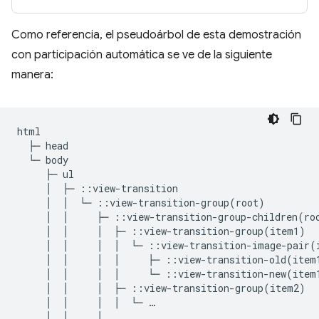
Como referencia, el pseudoárbol de esta demostración
con participación automática se ve de la siguiente
manera:
html

  ├─ head

  └─ body

     ├─ ul

     │  ├─ ::view-transition

     │  │  └─ ::view-transition-group(root)

     │  │     ├─ ::view-transition-group-children(roo
     │  │     │  ├─ ::view-transition-group(item1)

     │  │     │  │  └─ ::view-transition-image-pair(i
     │  │     │  │     ├─ ::view-transition-old(item1
     │  │     │  │     └─ ::view-transition-new(item1
     │  │     │  ├─ ::view-transition-group(item2)

     │  │     │  │  └─ …

     │  │     │  …
