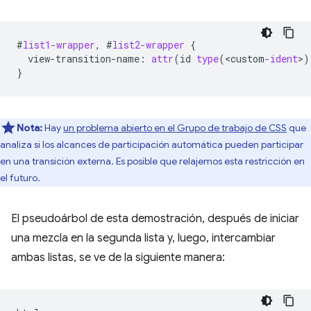
#
list1-wrapper
,
#
list2-wrapper
{
view-transition-name
:
attr
(
id
type
(
<
custom
-ident
>
)
}
Nota:
Hay
un problema abierto en el Grupo de trabajo de CSS
que
analiza si los alcances de participación automática pueden participar
en una transición externa. Es posible que relajemos esta restricción en
el futuro.
El pseudoárbol de esta demostración, después de iniciar
una mezcla en la segunda lista y, luego, intercambiar
ambas listas, se ve de la siguiente manera: