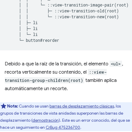
     │  │     └─ ::view-transition-image-pair(root)

     │  │        ├─ ::view-transition-old(root)

     │  │        └─ ::view-transition-new(root)

     │  ├─ li

     │  ├─ li

     │  └─ li

Debido a que la raíz de la transición, el elemento
<ul>
,
recorta verticalmente su contenido, el
::view-
transition-group-children(root)
también aplica
automáticamente un recorte.
Nota:
Cuando se usan
barras de desplazamiento clásicas
, los
grupos de transiciones de vista anidadas superponen las barras de
desplazamiento (
demostración
). Este es un error conocido, del que se
hace un seguimiento en
CrBug 475236700
.