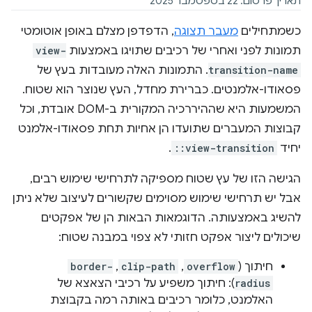
תאריך פרסום: 22 בספטמבר 2025
כשמתחילים
מעבר תצוגה
, הדפדפן מצלם באופן אוטומטי
תמונות לפני ואחרי של רכיבים שתויגו באמצעות
view-
transition-name
. התמונות האלה מעובדות בעץ של
פסאודו-אלמנטים. כברירת מחדל, העץ שנוצר הוא שטוח.
המשמעות היא שההיררכיה המקורית ב-DOM אובדת, וכל
קבוצות המעברים שתועדו הן אחיות תחת פסאודו-אלמנט
יחיד
::view-transition
.
הגישה הזו של עץ שטוח מספיקה לתרחישי שימוש רבים,
אבל יש תרחישי שימוש מסוימים שקשורים לעיצוב שלא ניתן
להשיג באמצעותה. הדוגמאות הבאות הן של אפקטים
שיכולים ליצור אפקט חזותי לא צפוי במבנה שטוח:
חיתוך (
overflow
,
clip-path
,
border-
radius
): חיתוך משפיע על רכיבי הצאצא של
האלמנט, כלומר רכיבים באותה רמה בקבוצת