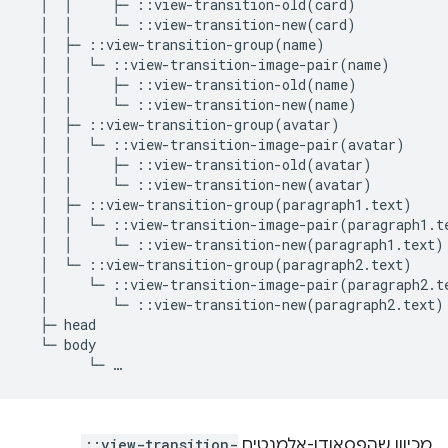
  │  │     ├─ ::view-transition-old(card)

  │  │     └─ ::view-transition-new(card)

  │  ├─ ::view-transition-group(name)

  │  │  └─ ::view-transition-image-pair(name)

  │  │     ├─ ::view-transition-old(name)

  │  │     └─ ::view-transition-new(name)

  │  ├─ ::view-transition-group(avatar)

  │  │  └─ ::view-transition-image-pair(avatar)

  │  │     ├─ ::view-transition-old(avatar)

  │  │     └─ ::view-transition-new(avatar)

  │  ├─ ::view-transition-group(paragraph1.text)

  │  │  └─ ::view-transition-image-pair(paragraph1.te
  │  │     └─ ::view-transition-new(paragraph1.text)

  │  └─ ::view-transition-group(paragraph2.text)

  │     └─ ::view-transition-image-pair(paragraph2.te
  │        └─ ::view-transition-new(paragraph2.text)

  ├─ head

  └─ body

מכיוון שהפסאודו-אלמנטים
::view-transition-