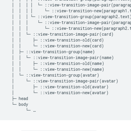
  │  │  │ │  └─ ::view-transition-image-pair(paragrap
  │  │  │ │     └─ ::view-transition-new(paragraph1.t
  │  │  │ └─ ::view-transition-group(paragraph2.text)
  │  │  │    └─ ::view-transition-image-pair(paragrap
  │  │  │       └─ ::view-transition-new(paragraph2.t
  │  │  └─ ::view-transition-image-pair(card)

  │  │     ├─ ::view-transition-old(card)

  │  │     └─ ::view-transition-new(card)

  │  ├─ ::view-transition-group(name)

  │  │  └─ ::view-transition-image-pair(name)

  │  │     ├─ ::view-transition-old(name)

  │  │     └─ ::view-transition-new(name)

  │  └─ ::view-transition-group(avatar)

  │     └─ ::view-transition-image-pair(avatar)

  │        ├─ ::view-transition-old(avatar)

  │        └─ ::view-transition-new(avatar)

  ├─ head

  └─ body
