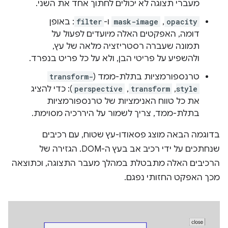
מעברי תצוגה לא יכולים לחתוך אחד את השני.
opacity
,
mask-image
ו-
filter
: באופן
דומה, האפקטים האלה מיועדים לפעול על
תמונה שעברה רסטריזציה מלאה של עץ,
ולהשפיע על פריטי הבן, ולא על כל פריט בנפרד.
טרנספורמציות בתלת-ממד (
transform-
style
,
transform
,
perspective
): כדי להציג
את כל טווח האנימציות של טרנספורמציות
בתלת-ממד, צריך לשמור על היררכיה מסוימת.
בדוגמה הבאה מוצג פסאודו-עץ שטוח, עם רכיבים
שנחתכים על ידי רכיב אב בעץ ה-DOM. הגזירה של
הרכיבים האלה מתבטלת במהלך מעבר התצוגה, וכתוצאה
מכך האפקט החזותי נפגם.