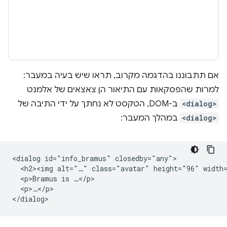
אם תתבוננו בהדגמה מקרוב, תראו שיש בעיה במעבר:
למרות שהפסקאות עם התיאור הן צאצאים של אלמנט
<dialog>
ב-DOM, הטקסט לא נחתך על ידי התיבה של
<dialog>
במהלך המעבר:
<dialog id="info_bramus" closedby="any">

  <h2><img alt="…" class="avatar" height="96" width=
  <p>Bramus is …</p>

  <p>…</p>
