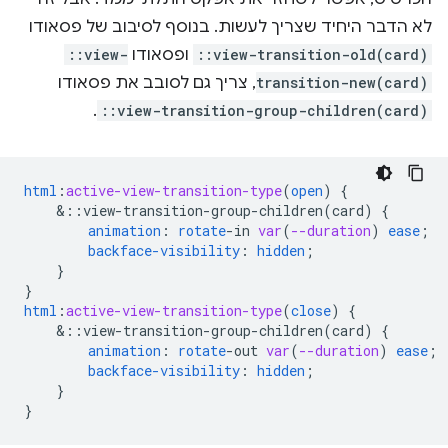
לא הדבר היחיד שצריך לעשות. בנוסף לסיבוב של פסאודו
::view-transition-old(card)
ופסאודו
::view-
transition-new(card)
, צריך גם לסובב את פסאודו
.
::view-transition-group-children(card)
html
:
active-view-transition-type
(
open
)
{
&
::view-transition-group-children(card)
{
animation
:
rotate
-
in
var
(
--duration
)
ease
;
backface-visibility
:
hidden
;
}
}
html
:
active-view-transition-type
(
close
)
{
&
::view-transition-group-children(card)
{
animation
:
rotate
-
out
var
(
--duration
)
ease
;
backface-visibility
:
hidden
;
}
}