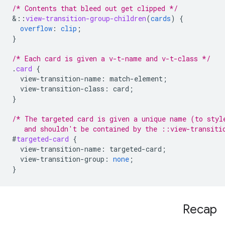
/* Contents that bleed out get clipped */
&
::
view-transition-group-children
(
cards
)
{
overflow
:
clip
;
}
/* Each card is given a v-t-name and v-t-class */
.
card
{
view-transition-name
:
match-element
;
view-transition-class
:
card
;
}
/* The targeted card is given a unique name (to styl
   and shouldn't be contained by the ::view-transiti
#
targeted-card
{
view-transition-name
:
targeted-card
;
view-transition-group
:
none
;
}
Recap