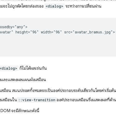
มจะไม่ถูกตัดโดยกล่องของ
<dialog>
ระหว่างการเปลี่ยนผ่าน
osedby="any">

vatar" height="96" width="96" src="avatar_bramus.jpg"> 
<dialog>
ก็ไม่ได้ผลเช่นกัน
สร้างและแสดงผลแผนผังเสมือน
เสมือน สแนปชอตทั้งหมดจะเป็นองค์ประกอบระดับเดียวกันโดยค่าเริ่มต้
งเสมือนใน
::view-transition
องค์ประกอบเสมือนซึ่งแสดงผลที่ด้า
 DOM จะมีลักษณะดังนี้