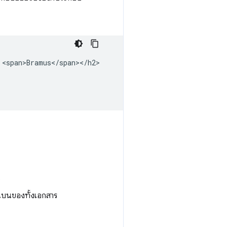
<span>Bramus</span></h2>

น
นบนของทั้งเอกสาร