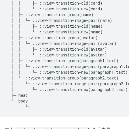
  │  │     ├─ ::view-transition-old(card)

  │  │     └─ ::view-transition-new(card)

  │  ├─ ::view-transition-group(name)

  │  │  └─ ::view-transition-image-pair(name)

  │  │     ├─ ::view-transition-old(name)

  │  │     └─ ::view-transition-new(name)

  │  ├─ ::view-transition-group(avatar)

  │  │  └─ ::view-transition-image-pair(avatar)

  │  │     ├─ ::view-transition-old(avatar)

  │  │     └─ ::view-transition-new(avatar)

  │  ├─ ::view-transition-group(paragraph1.text)

  │  │  └─ ::view-transition-image-pair(paragraph1.te
  │  │     └─ ::view-transition-new(paragraph1.text)

  │  └─ ::view-transition-group(paragraph2.text)

  │     └─ ::view-transition-image-pair(paragraph2.te
  │        └─ ::view-transition-new(paragraph2.text)

  ├─ head

  └─ body
