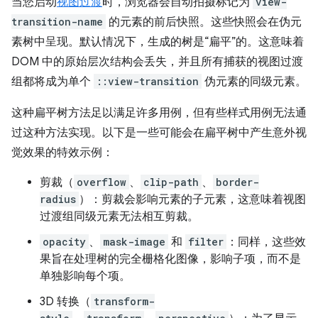
当您启动
视图过渡
时，浏览器会自动拍摄标记为
view-
transition-name
的元素的前后快照。这些快照会在伪元
素树中呈现。默认情况下，生成的树是“扁平”的。这意味着
DOM 中的原始层次结构会丢失，并且所有捕获的视图过渡
组都将成为单个
::view-transition
伪元素的同级元素。
这种扁平树方法足以满足许多用例，但有些样式用例无法通
过这种方法实现。以下是一些可能会在扁平树中产生意外视
觉效果的特效示例：
剪裁（
overflow
、
clip-path
、
border-
radius
）：剪裁会影响元素的子元素，这意味着视图
过渡组同级元素无法相互剪裁。
opacity
、
mask-image
和
filter
：同样，这些效
果旨在处理树的完全栅格化图像，影响子项，而不是
单独影响每个项。
3D 转换（
transform-