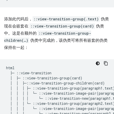
添加此代码后，
::view-transition-group(.text)
伪类
现在会嵌套在
::view-transition-group(card)
伪类
中。这是在额外的
::view-transition-group-
children(…)
伪类中完成的，该伪类可将所有嵌套的伪类
保持在一起：
html

  ├─ ::view-transition

  │  ├─ ::view-transition-group(card)

  │  │  ├─::view-transition-group-children(card)

  │  │  │ ├─ ::view-transition-group(paragraph1.text)
  │  │  │ │  └─ ::view-transition-image-pair(paragrap
  │  │  │ │     └─ ::view-transition-new(paragraph1.t
  │  │  │ └─ ::view-transition-group(paragraph2.text)
  │  │  │    └─ ::view-transition-image-pair(paragrap
  │  │  │       └─ ::view-transition-new(paragraph2.t