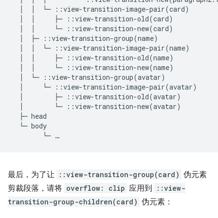
  │  │  └─ ::view-transition-image-pair(card)

  │  │     ├─ ::view-transition-old(card)

  │  │     └─ ::view-transition-new(card)

  │  ├─ ::view-transition-group(name)

  │  │  └─ ::view-transition-image-pair(name)

  │  │     ├─ ::view-transition-old(name)

  │  │     └─ ::view-transition-new(name)

  │  └─ ::view-transition-group(avatar)

  │     └─ ::view-transition-image-pair(avatar)

  │        ├─ ::view-transition-old(avatar)

  │        └─ ::view-transition-new(avatar)

  ├─ head

  └─ body

最后，为了让
::view-transition-group(card)
伪元素
剪裁段落，请将
overflow: clip
应用到
::view-
transition-group-children(card)
伪元素：