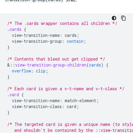
/* The .cards wrapper contains all children */
.
cards
{
view-transition-name
:
cards
;
view-transition-group
:
contain
;
}
/* Contents that bleed out get clipped */
&
::
view-transition-group-children
(
cards
)
{
overflow
:
clip
;
}
/* Each card is given a v-t-name and v-t-class */
.
card
{
view-transition-name
:
match-element
;
view-transition-class
:
card
;
}
/* The targeted card is given a unique name (to styl
   and shouldn't be contained by the ::view-transiti