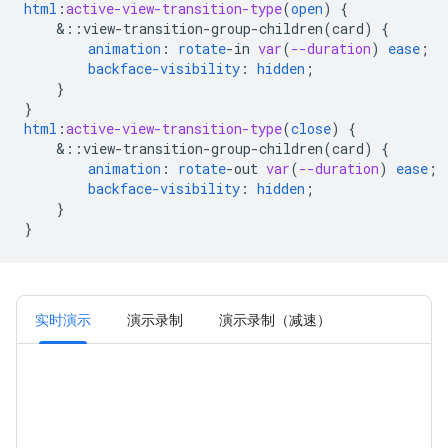
html
:
active-view-transition-type
(
open
)
{
&
::view-transition-group-children(card)
{
animation
:
rotate
-
in
var
(
--duration
)
ease
;
backface-visibility
:
hidden
;
}
}
html
:
active-view-transition-type
(
close
)
{
&
::view-transition-group-children(card)
{
animation
:
rotate
-
out
var
(
--duration
)
ease
;
backface-visibility
:
hidden
;
}
}
实时演示
演示录制
演示录制（减速）