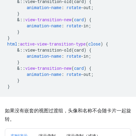
&
::view-transition-old(card)
{
animation-name
:
rotate
-
out
;
}
&
::
view-transition-new
(
card
)
{
animation-name
:
rotate
-
in
;
}
}
html
:
active-view-transition-type
(
close
)
{
&
::view-transition-old(card)
{
animation-name
:
rotate
-
in
;
}
&
::
view-transition-new
(
card
)
{
animation-name
:
rotate
-
out
;
}
}
如果没有嵌套的视图过渡组，头像和名称不会随卡片一起旋
转。