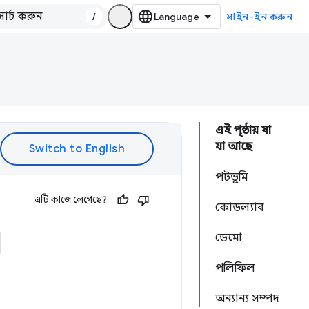
/
সাইন-ইন করুন
এই পৃষ্ঠায় যা
যা আছে
পটভূমি
এটি কাজে লেগেছে?
কোডল্যাব
ডেমো
পলিফিল
অন্যান্য সম্পদ