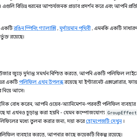
 এগুলি বিভিন্ন ধরনের আশ্চর্যজনক প্রভাব প্রদর্শন করে এবং আপনি প্
ে একটি
রঙিন স্পিনিং গ্যালাক্সি
,
ঘূর্ণায়মান পৃথিবী
, এমনকি একটি সাধার
্ভুক্ত রয়েছে।
াউজার জুড়ে দুর্দান্ত সমর্থন নিশ্চিত করতে, আপনি একটি পলিফিল লাইব্
-এর একটি
পলিফিল এখন উপলব্ধ
রয়েছে যা ইন্টারনেট এক্সপ্লোরার, ফা
ে নিয়ে আসে৷
হসিক বোধ করেন, আপনি ওয়েব-অ্যানিমেশন-পরবর্তী পলিফিল ব্যবহা
য়েছে যা এখনও চূড়ান্ত করা হয়নি - যেমন কম্পোজযোগ্য
GroupEffect
ি পলিফিলের মধ্যে তুলনা করার জন্য, দয়া করে
হোমপেজটি দেখুন
।
ফিল ব্যবহার করতে, আপনার কাছে কয়েকটি বিকল্প রয়েছে।