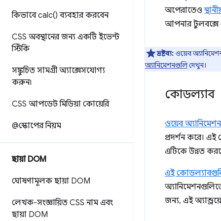
অপেরাতেও
স্থান
কিভাবে
calc(
) ব্যবহার করবেন
আপনার টুলবক্সে এক
CSS অবস্থানের জন্য একটি ইভেন্ট
স্টিকি
দ্রষ্টব্য:
ওয়েব অ্যানিমেশন 
অ্যানিমেশনগুলি
দেখুন।
সঙ্কুচিত সামগ্রী অ্যাক্সেসযোগ্য
করুন৷
কোডল্যাব
CSS আপডেট মিডিয়া কোয়েরি
ওয়েব অ্যানিমেশ
@স্কোপের নিয়ম
প্রদর্শন করে। এই
এটিকে উন্নত কর
ছায়া DOM
এই কোডল্যাবগু
ঘোষণামূলক ছায়া DOM
অ্যানিমেশনগুলি
জন্য, এই অ্যান্ড্র
লেখক-সংজ্ঞায়িত CSS নাম এবং
ছায়া DOM