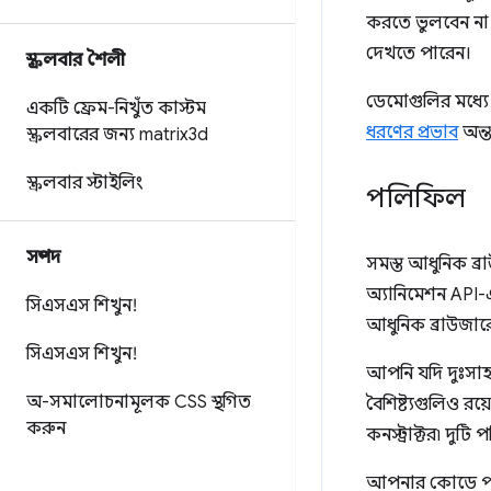
করতে ভুলবেন না।
দেখতে পারেন।
স্ক্রলবার শৈলী
ডেমোগুলির মধ্য
একটি ফ্রেম-নিখুঁত কাস্টম
ধরণের প্রভাব
অন্তর
স্ক্রলবারের জন্য matrix3d
স্ক্রলবার স্টাইলিং
পলিফিল
সম্পদ
সমস্ত আধুনিক ব্র
অ্যানিমেশন API
সিএসএস শিখুন!
আধুনিক ব্রাউজার
সিএসএস শিখুন!
আপনি যদি দুঃসা
অ-সমালোচনামূলক CSS স্থগিত
বৈশিষ্ট্যগুলিও র
করুন
কনস্ট্রাক্টর৷ দুট
আপনার কোডে পলি