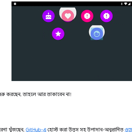
ুরু করছেন, তাহলে আর তাকাবেন না!
েরণা খুঁজছেন,
GitHub-এ
হোস্ট করা উত্স সহ উপাদান-অনুপ্রাণিত
ওয়