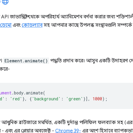
API জাভাস্ক্রিপ্ট থেকে অপরিহার্য অ্যানিমেশন বর্ণনা করার জন্য শক্তিশা
ডেমো
এবং
কোডল্যাব
সহ আপনার কাছে উপলব্ধ সংস্থানগুলি সম্পর্কে 
PI
Element.animate()
পদ্ধতি প্রদান করে। আসুন একটি উদাহরণ দ
 করে-
ument
.
body
.
animate
(
d'
:
'red'
},
{
'background'
:
'green'
}],
1000
);
্ত আধুনিক ব্রাউজারে সমর্থিত, একটি দুর্দান্ত পলিফিল ফলব্যাক সহ (
থন - এবং এর প্লেয়ার অবজেক্ট -
Chrome 39-
এর অংশ হিসাবে ব্যাপকভাব