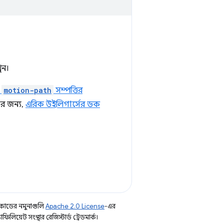
ুন।
S
motion-path
সম্পত্তির
ার জন্য,
এরিক উইলিগার্সের ডক
কোডের নমুনাগুলি
Apache 2.0 License
-এর
িয়েট সংস্থার রেজিস্টার্ড ট্রেডমার্ক।