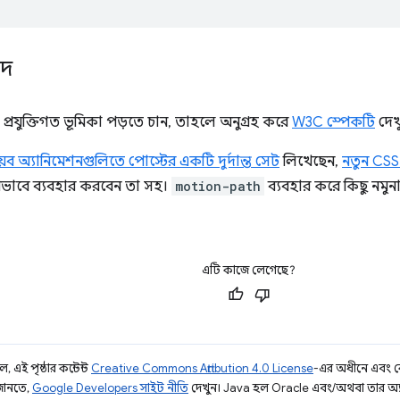
পদ
রযুক্তিগত ভূমিকা পড়তে চান, তাহলে অনুগ্রহ করে
W3C স্পেকটি
দেখ
েব অ্যানিমেশনগুলিতে পোস্টের একটি দুর্দান্ত সেট
লিখেছেন,
নতুন CS
ীভাবে ব্যবহার করবেন তা সহ।
motion-path
ব্যবহার করে কিছু নমুন
এটি কাজে লেগেছে?
 এই পৃষ্ঠার কন্টেন্ট
Creative Commons Attribution 4.0 License
-এর অধীনে এবং 
 জানতে,
Google Developers সাইট নীতি
দেখুন। Java হল Oracle এবং/অথবা তার অ্যাফিল