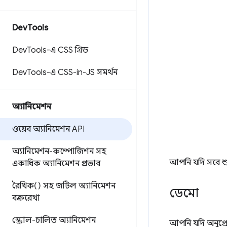
Dev
Tools
Dev
Tools-এ CSS গ্রিড
Dev
Tools-এ CSS-in-JS সমর্থন
অ্যানিমেশন
ওয়েব অ্যানিমেশন API
অ্যানিমেশন-কম্পোজিশন সহ
আপনি যদি সবে শ
একাধিক অ্যানিমেশন প্রভাব
রৈখিক() সহ জটিল অ্যানিমেশন
ডেমো
বক্ররেখা
স্ক্রোল-চালিত অ্যানিমেশন
আপনি যদি অনুপ্র