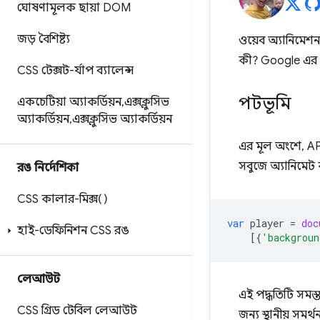
ঘোষণামূলক ছায়া DOM
জড় বৈশিষ্ট্য
ওয়েব অ্যানিমেশন 
কী? Google এর
CSS টেক্সট-র্যাপ ব্যালেন্স
পটভূমি
একচেটিয়া অ্যাকর্ডিয়ন
,
এক্সক্লুসিভ
অ্যাকর্ডিয়ন
,
এক্সক্লুসিভ অ্যাকর্ডিয়ন
এর মূল অংশে, A
সবুজে অ্যানিমেট
রঙ নির্দেশিকা
CSS কালার-মিক্স()
var
player
=
doc
হাই-ডেফিনিশন CSS রঙ
[{
'backgroun
লেআউট
এই পদ্ধতিটি সমস
CSS গ্রিড টেবিল লেআউট
জন্য স্থানীয় সমর্