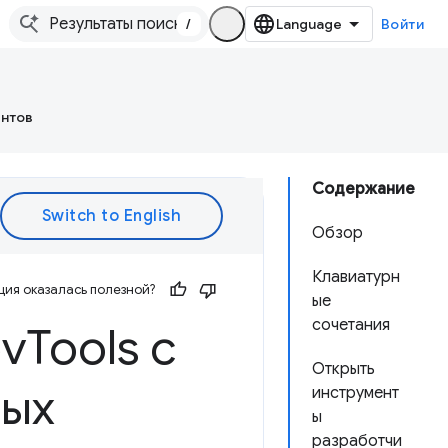
/
Войти
ентов
Содержание
Обзор
Клавиатурн
ия оказалась полезной?
ые
сочетания
ev
Tools с
Открыть
ных
инструмент
ы
разработчи