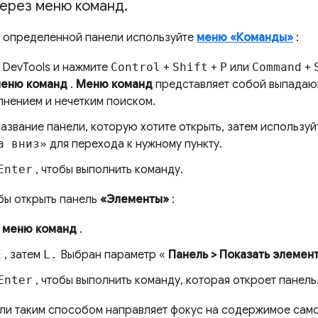
через меню команд
.
 определенной панели используйте
меню «Команды»
:
 DevTools и нажмите
Control
+
Shift
+
P
или
Command
+
еню команд
.
Меню команд
представляет собой выпадаю
лнением и нечетким поиском.
азвание панели, которую хотите открыть, затем использу
а вниз»
для перехода к нужному пункту.
Enter
, чтобы выполнить команду.
бы открыть панель
«Элементы»
:
е
меню команд
.
E
, затем
L.
Выбран параметр «
Панель > Показать элемен
Enter
, чтобы выполнить команду, которая откроет панель
ли таким способом направляет фокус на содержимое само