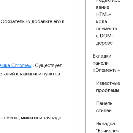
Редактиро
вание
HTML-
 Обязательно добавьте его в
кода
элемента
в DOM-
дереве
Вкладки
панели
тчика Chrome»
. Существует
«Элементы»
етаний клавиш или пунктов
Известные
проблемы
Панель
стилей
о меню, мыши или тачпада.
Вкладка
"Вычислен