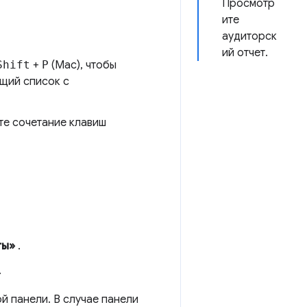
Просмотр
ите
аудиторск
ий отчет.
Shift
+
P
(Mac), чтобы
щий список с
йте сочетание клавиш
ты»
.
.
й панели. В случае панели