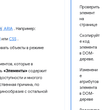
Проверить
элемент
на
странице
t
ARIA
. Например:
Скопируйт
M
или
CSS
.
е код
элемента
овать объекты в режиме
в DOM-
дереве.
ентов, которые в
Изменени
ль
«Элементы»
содержит
е
доступности и многого
атрибутов
ственная причина, по
элемента
единообразия с остальной
в DOM-
дереве