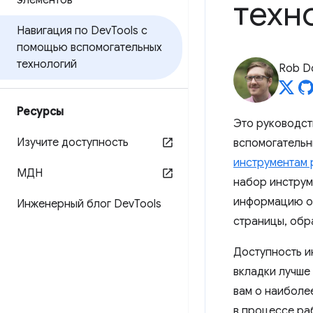
элементов
техн
Навигация по Dev
Tools с
помощью вспомогательных
технологий
Rob D
Ресурсы
Это руководст
Изучите доступность
вспомогательны
инструментам 
МДН
набор инструм
информацию о 
Инженерный блог Dev
Tools
страницы, обр
Доступность и
вкладки лучше
вам о наиболе
в процессе ра