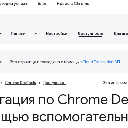
стории успеха
Блог
Новое в Chrome
Панели
Настройки
Доступность
Для аг
Эта страница переведена с помощью
Cloud Translation API
.
Chrome DevTools
Доступность
Эта информац
гация по Chrome D
щью вспомогатель