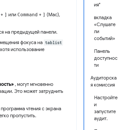
ия"
+
]
или
Command
+
]
(Mac),
вкладка
«Слушате
ли
ся на предыдущей панели.
событий»
мещения фокуса на
tablist
 хотя использование
Панель
доступнос
ти
Аудиторска
ность»
, могут мгновенно
я комиссия
ации. Это может затруднить
Настройте
и
 программа чтения с экрана
запустите
егко пропустить.
аудит.