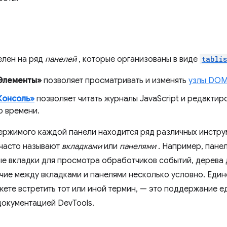
елен на ряд
панелей
, которые организованы в виде
tablis
Элементы»
позволяет просматривать и изменять
узлы DO
Консоль»
позволяет читать журналы JavaScript и редактир
о времени.
ержимого каждой панели находится ряд различных инструм
часто называют
вкладками
или
панелями
. Например, пане
е вкладки для просмотра обработчиков событий, дерева 
ичие между вкладками и панелями несколько условно. Един
жете встретить тот или иной термин, — это поддержание 
окументацией DevTools.