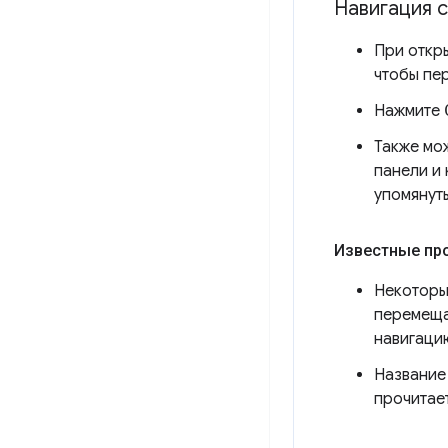
Навигация 
При откр
чтобы пе
Нажмите
Также мо
панели и
упомянут
Известные пр
Некоторы
перемеща
навигаци
Название 
прочитает