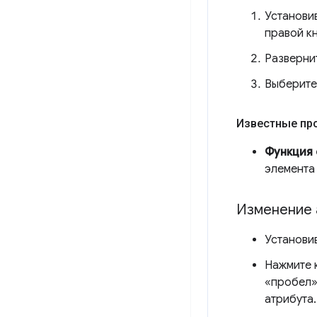
Установив
правой к
Разверни
Выберит
Известные пр
Функция
элемента
Изменение 
Установив
Нажмите 
«пробел»,
атрибута.