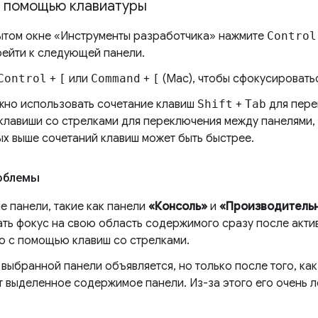
с помощью клавиатуры
ытом окне «Инструменты разработчика» нажмите
Control
рейти к следующей панели.
Control
+
[
или
Command
+
[
(Mac), чтобы сфокусировать
жно использовать сочетание клавиш
Shift
+
Tab
для пере
 клавиши со стрелками для переключения между панелями,
ых выше сочетаний клавиш может быть быстрее.
облемы
е панели, такие как панели
«Консоль»
и
«Производитель
ть фокус на свою область содержимого сразу после актив
ю с помощью клавиш со стрелками.
выбранной панели объявляется, но только после того, как
 выделенное содержимое панели. Из-за этого его очень л