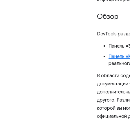
Обзор
DevTools разд
Панель
«
Панель
«
реальног
В области сод
документации 
дополнительны
другого. Разл
которой вы мо
официальной д