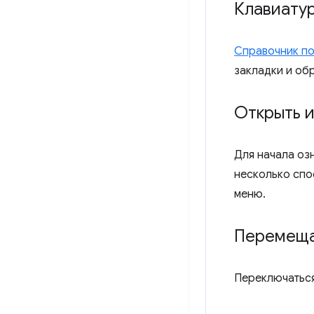
Клавиату
Справочник по
закладки и об
Открыть 
Для начала оз
несколько спо
меню.
Перемеща
Переключаться