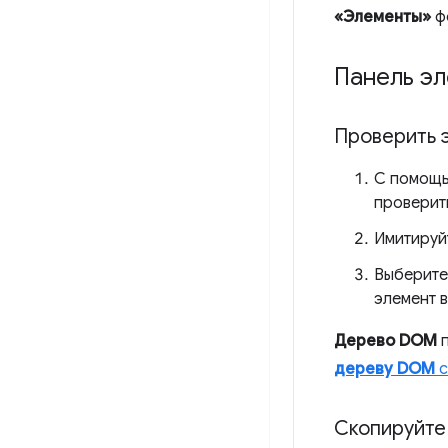
«Элементы»
ф
Панель э
Проверить 
С помощь
проверит
Имитируй
Выберите
элемент 
Дерево DOM
п
дереву DOM
с
Скопируйте