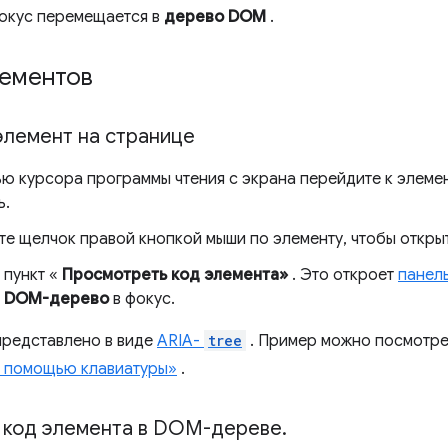
окус перемещается в
дерево DOM
.
лементов
элемент на странице
ю курсора программы чтения с экрана перейдите к элемен
ь.
те щелчок правой кнопкой мыши по элементу, чтобы откры
 пункт «
Просмотреть код элемента»
. Это откроет
панел
в
DOM-дерево
в фокус.
редставлено в виде
ARIA-
tree
. Пример можно посмотре
 помощью клавиатуры»
.
 код элемента в DOM-дереве
.