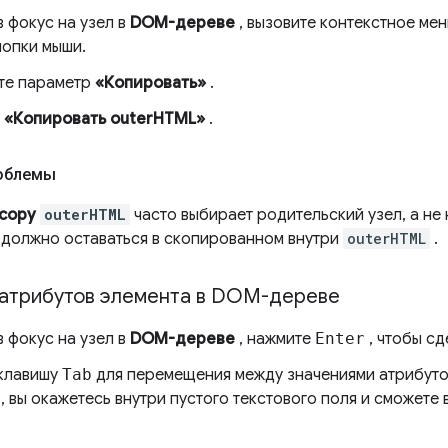
 фокус на узел в
DOM-дереве
, вызовите контекстное ме
нопки мыши.
те параметр
«Копировать»
.
е
«Копировать outerHTML»
.
облемы
 copy
outerHTML
часто выбирает родительский узел, а н
 должно оставаться в скопированном внутри
outerHTML
.
атрибутов элемента в DOM-дереве
 фокус на узел в
DOM-дереве
, нажмите
Enter
, чтобы сд
клавишу
Tab
для перемещения между значениями атрибутов
 вы окажетесь внутри пустого текстового поля и сможете 